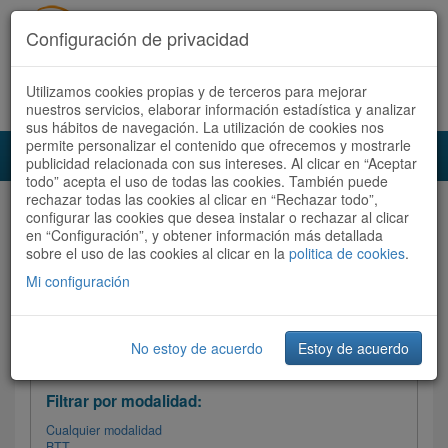
Configuración de privacidad
Utilizamos cookies propias y de terceros para mejorar
Español |
Català
Registrate ahora
Acceder
nuestros servicios, elaborar información estadística y analizar
sus hábitos de navegación. La utilización de cookies nos
permite personalizar el contenido que ofrecemos y mostrarle
Toggl
publicidad relacionada con sus intereses. Al clicar en “Aceptar
navig
todo” acepta el uso de todas las cookies. También puede
rechazar todas las cookies al clicar en “Rechazar todo”,
Audioruta
Todas las rutas
configurar las cookies que desea instalar o rechazar al clicar
en “Configuración”, y obtener información más detallada
sobre el uso de las cookies al clicar en la
Ordenar por: Más recientes /
politica de cookies
.
Todas las rutas
Dificultad
/
Valoración
Mi configuración
No estoy de acuerdo
Estoy de acuerdo
Filtrar las rutas
Filtrar por modalidad:
Cualquier modalidad
BTT