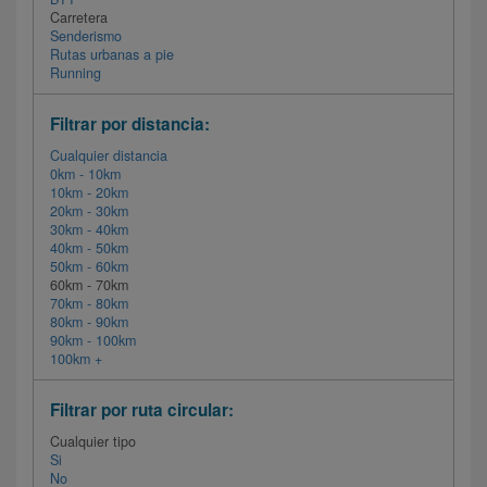
Carretera
Senderismo
Rutas urbanas a pie
Running
Filtrar por distancia:
Cualquier distancia
0km - 10km
10km - 20km
20km - 30km
30km - 40km
40km - 50km
50km - 60km
60km - 70km
70km - 80km
80km - 90km
90km - 100km
100km +
Filtrar por ruta circular:
Cualquier tipo
Si
No