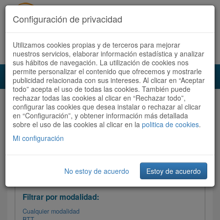
Configuración de privacidad
Utilizamos cookies propias y de terceros para mejorar
Español |
Català
Registrate ahora
Acceder
nuestros servicios, elaborar información estadística y analizar
sus hábitos de navegación. La utilización de cookies nos
permite personalizar el contenido que ofrecemos y mostrarle
Toggl
publicidad relacionada con sus intereses. Al clicar en “Aceptar
navig
todo” acepta el uso de todas las cookies. También puede
rechazar todas las cookies al clicar en “Rechazar todo”,
Audioruta
Todas las rutas
configurar las cookies que desea instalar o rechazar al clicar
en “Configuración”, y obtener información más detallada
sobre el uso de las cookies al clicar en la
Ordenar por: Más recientes /
politica de cookies
.
Todas las rutas
Dificultad
/
Valoración
Mi configuración
No estoy de acuerdo
Estoy de acuerdo
Filtrar las rutas
Filtrar por modalidad:
Cualquier modalidad
BTT