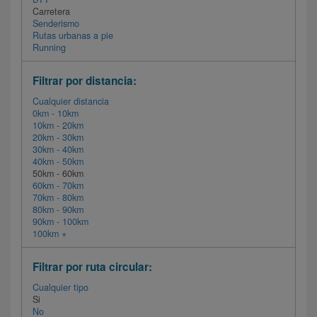
Carretera
Senderismo
Rutas urbanas a pie
Running
Filtrar por distancia:
Cualquier distancia
0km - 10km
10km - 20km
20km - 30km
30km - 40km
40km - 50km
50km - 60km
60km - 70km
70km - 80km
80km - 90km
90km - 100km
100km +
Filtrar por ruta circular:
Cualquier tipo
Si
No