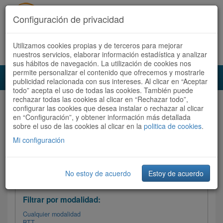
Configuración de privacidad
Utilizamos cookies propias y de terceros para mejorar
Español |
Català
Registrate ahora
Acceder
nuestros servicios, elaborar información estadística y analizar
sus hábitos de navegación. La utilización de cookies nos
permite personalizar el contenido que ofrecemos y mostrarle
Toggl
publicidad relacionada con sus intereses. Al clicar en “Aceptar
navig
todo” acepta el uso de todas las cookies. También puede
rechazar todas las cookies al clicar en “Rechazar todo”,
Audioruta
Todas las rutas
configurar las cookies que desea instalar o rechazar al clicar
en “Configuración”, y obtener información más detallada
sobre el uso de las cookies al clicar en la
Ordenar por: Más recientes /
politica de cookies
.
Todas las rutas
Dificultad
/
Valoración
Mi configuración
No estoy de acuerdo
Estoy de acuerdo
Filtrar las rutas
Filtrar por modalidad:
Cualquier modalidad
BTT