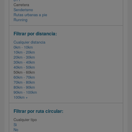
Carretera
Senderismo
Rutas urbanas a pie
Running
Filtrar por distancia:
Cualquier distancia
0km - 10km
10km - 20km
20km - 30km
30km - 40km
40km - 50km
50km - 60km
60km - 70km
70km - 80km
80km - 90km
90km - 100km
100km +
Filtrar por ruta circular:
Cualquier tipo
Si
No