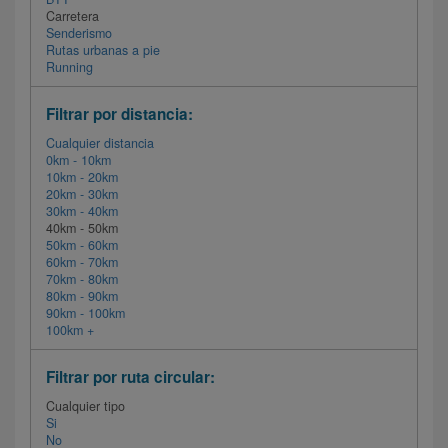
Carretera
Senderismo
Rutas urbanas a pie
Running
Filtrar por distancia:
Cualquier distancia
0km - 10km
10km - 20km
20km - 30km
30km - 40km
40km - 50km
50km - 60km
60km - 70km
70km - 80km
80km - 90km
90km - 100km
100km +
Filtrar por ruta circular:
Cualquier tipo
Si
No