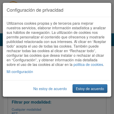
Configuración de privacidad
Utilizamos cookies propias y de terceros para mejorar
Español |
Català
Registrate ahora
Acceder
nuestros servicios, elaborar información estadística y analizar
sus hábitos de navegación. La utilización de cookies nos
permite personalizar el contenido que ofrecemos y mostrarle
Toggl
publicidad relacionada con sus intereses. Al clicar en “Aceptar
navig
todo” acepta el uso de todas las cookies. También puede
rechazar todas las cookies al clicar en “Rechazar todo”,
Audioruta
Todas las rutas
configurar las cookies que desea instalar o rechazar al clicar
en “Configuración”, y obtener información más detallada
sobre el uso de las cookies al clicar en la
Ordenar por: Más recientes /
politica de cookies
.
Todas las rutas
Dificultad
/
Valoración
Mi configuración
No estoy de acuerdo
Estoy de acuerdo
Filtrar las rutas
Filtrar por modalidad:
Cualquier modalidad
BTT