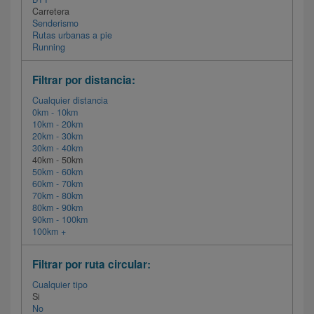
Carretera
Senderismo
Rutas urbanas a pie
Running
Filtrar por distancia:
Cualquier distancia
0km - 10km
10km - 20km
20km - 30km
30km - 40km
40km - 50km
50km - 60km
60km - 70km
70km - 80km
80km - 90km
90km - 100km
100km +
Filtrar por ruta circular:
Cualquier tipo
Si
No