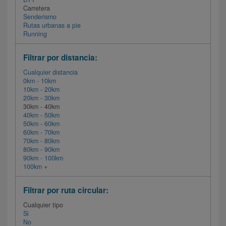
Carretera
Senderismo
Rutas urbanas a pie
Running
Filtrar por distancia:
Cualquier distancia
0km - 10km
10km - 20km
20km - 30km
30km - 40km
40km - 50km
50km - 60km
60km - 70km
70km - 80km
80km - 90km
90km - 100km
100km +
Filtrar por ruta circular:
Cualquier tipo
Si
No