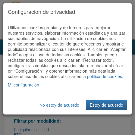
Configuración de privacidad
Utilizamos cookies propias y de terceros para mejorar
Español |
Català
Registrate ahora
Acceder
nuestros servicios, elaborar información estadística y analizar
sus hábitos de navegación. La utilización de cookies nos
permite personalizar el contenido que ofrecemos y mostrarle
Toggl
publicidad relacionada con sus intereses. Al clicar en “Aceptar
navig
todo” acepta el uso de todas las cookies. También puede
rechazar todas las cookies al clicar en “Rechazar todo”,
Audioruta
Todas las rutas
configurar las cookies que desea instalar o rechazar al clicar
en “Configuración”, y obtener información más detallada
sobre el uso de las cookies al clicar en la
Ordenar por: Más recientes /
politica de cookies
.
Todas las rutas
Dificultad
/
Valoración
Mi configuración
No estoy de acuerdo
Estoy de acuerdo
Filtrar las rutas
Filtrar por modalidad:
Cualquier modalidad
BTT