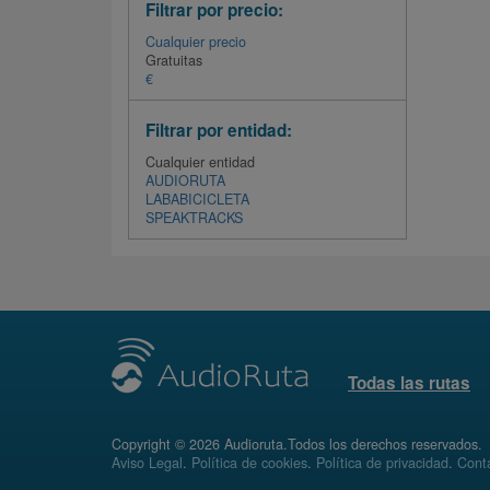
Filtrar por precio:
Cualquier precio
Gratuitas
€
Filtrar por entidad:
Cualquier entidad
AUDIORUTA
LABABICICLETA
SPEAKTRACKS
Todas las rutas
Copyright © 2026 Audioruta.Todos los derechos reservados.
Aviso Legal
.
Política de cookies
.
Política de privacidad
.
Conta