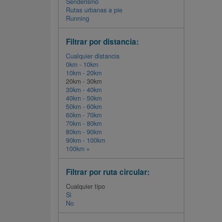
Senderismo
Rutas urbanas a pie
Running
Filtrar por distancia:
Cualquier distancia
0km - 10km
10km - 20km
20km - 30km
30km - 40km
40km - 50km
50km - 60km
60km - 70km
70km - 80km
80km - 90km
90km - 100km
100km +
Filtrar por ruta circular:
Cualquier tipo
Si
No