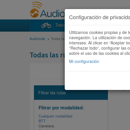
Configuración de privacid
Todas las rutas
Buscad
Utilizamos cookies propias y de t
navegación. La utilización de co
Audioruta
Todas las rutas
intereses. Al clicar en “Aceptar 
“Rechazar todo”, configurar las c
Todas las rutas
sobre el uso de las cookies al cli
Mi configuración
No hay ni
Filtrar las rutas
Filtrar por modalidad:
Cualquier modalidad
BTT
Carretera