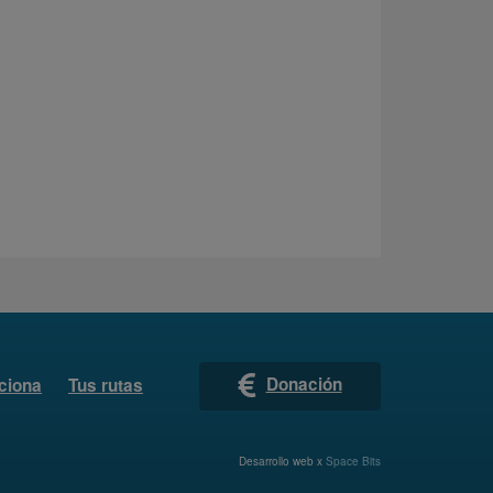
Donación
ciona
Tus rutas
Desarrollo web x
Space Bits