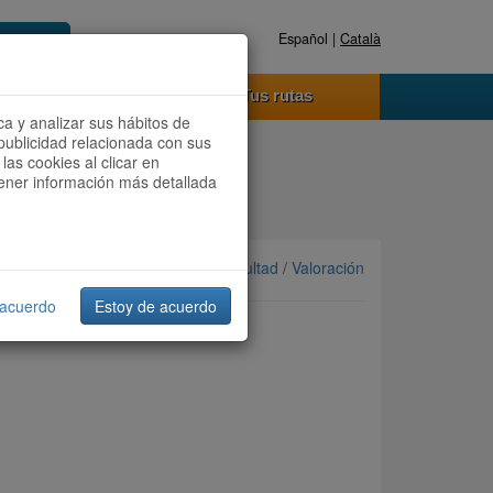
Español |
Català
Registrate ahora
Acceder
o funciona
Tus rutas
ca y analizar sus hábitos de
publicidad relacionada con sus
las cookies al clicar en
btener información más detallada
Ordenar por: Más recientes /
Dificultad
/
Valoración
 acuerdo
Estoy de acuerdo