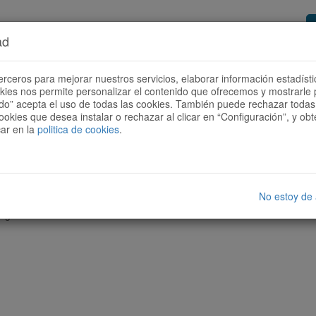
ad
or de rutas
Quieres ser colaborador?
Cóm
erceros para mejorar nuestros servicios, elaborar información estadísti
okies nos permite personalizar el contenido que ofrecemos y mostrarle 
todo” acepta el uso de todas las cookies. También puede rechazar todas 
ookies que desea instalar o rechazar al clicar en “Configuración”, y o
car en la
politica de cookies
.
No estoy de
nguna ruta con las características seleccionadas