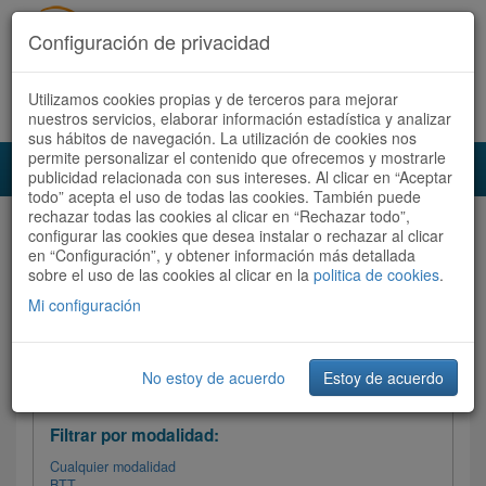
Configuración de privacidad
Utilizamos cookies propias y de terceros para mejorar
Español |
Català
Registrate ahora
Acceder
nuestros servicios, elaborar información estadística y analizar
sus hábitos de navegación. La utilización de cookies nos
permite personalizar el contenido que ofrecemos y mostrarle
Toggl
publicidad relacionada con sus intereses. Al clicar en “Aceptar
navig
todo” acepta el uso de todas las cookies. También puede
rechazar todas las cookies al clicar en “Rechazar todo”,
Audioruta
Todas las rutas
configurar las cookies que desea instalar o rechazar al clicar
en “Configuración”, y obtener información más detallada
sobre el uso de las cookies al clicar en la
Ordenar por: Más recientes /
politica de cookies
.
Todas las rutas
Dificultad
/
Valoración
Mi configuración
No estoy de acuerdo
Estoy de acuerdo
Filtrar las rutas
Filtrar por modalidad:
Cualquier modalidad
BTT