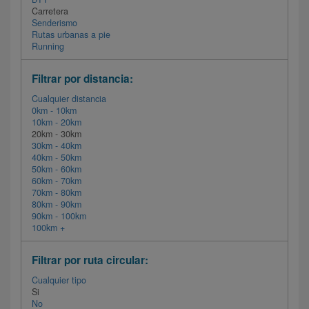
Carretera
Senderismo
Rutas urbanas a pie
Running
Filtrar por distancia:
Cualquier distancia
0km - 10km
10km - 20km
20km - 30km
30km - 40km
40km - 50km
50km - 60km
60km - 70km
70km - 80km
80km - 90km
90km - 100km
100km +
Filtrar por ruta circular:
Cualquier tipo
Si
No