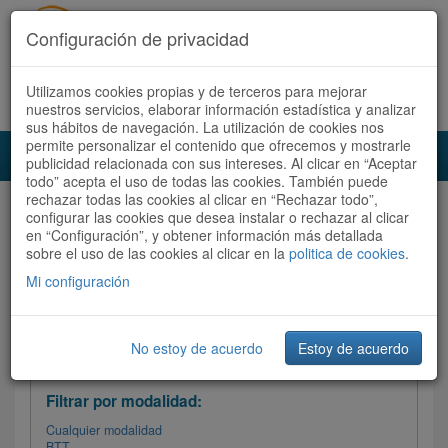
Configuración de privacidad
Utilizamos cookies propias y de terceros para mejorar
Español |
Català
Registrate ahora
Acceder
nuestros servicios, elaborar información estadística y analizar
sus hábitos de navegación. La utilización de cookies nos
permite personalizar el contenido que ofrecemos y mostrarle
Toggl
publicidad relacionada con sus intereses. Al clicar en “Aceptar
navig
todo” acepta el uso de todas las cookies. También puede
rechazar todas las cookies al clicar en “Rechazar todo”,
Audioruta
Todas las rutas
configurar las cookies que desea instalar o rechazar al clicar
en “Configuración”, y obtener información más detallada
sobre el uso de las cookies al clicar en la
Ordenar por: Más recientes /
politica de cookies
.
Todas las rutas
Dificultad
/
Valoración
Mi configuración
No estoy de acuerdo
Estoy de acuerdo
Filtrar las rutas
Filtrar por modalidad:
Cualquier modalidad
BTT