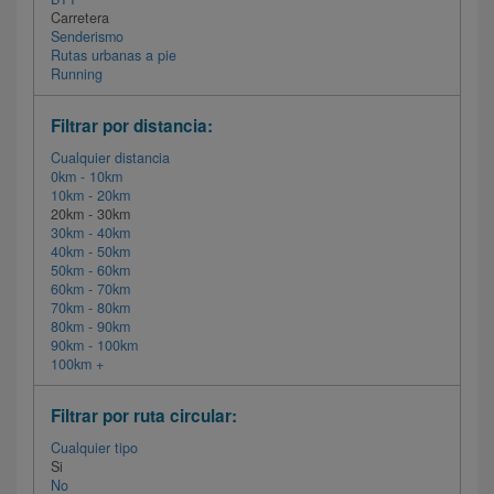
Carretera
Senderismo
Rutas urbanas a pie
Running
Filtrar por distancia:
Cualquier distancia
0km - 10km
10km - 20km
20km - 30km
30km - 40km
40km - 50km
50km - 60km
60km - 70km
70km - 80km
80km - 90km
90km - 100km
100km +
Filtrar por ruta circular:
Cualquier tipo
Si
No