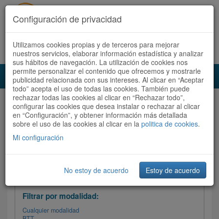
Configuración de privacidad
Utilizamos cookies propias y de terceros para mejorar
Español |
Català
Registrate ahora
Acceder
nuestros servicios, elaborar información estadística y analizar
sus hábitos de navegación. La utilización de cookies nos
permite personalizar el contenido que ofrecemos y mostrarle
Toggl
publicidad relacionada con sus intereses. Al clicar en “Aceptar
navig
todo” acepta el uso de todas las cookies. También puede
rechazar todas las cookies al clicar en “Rechazar todo”,
Audioruta
Todas las rutas
configurar las cookies que desea instalar o rechazar al clicar
en “Configuración”, y obtener información más detallada
sobre el uso de las cookies al clicar en la
Ordenar por: Más recientes /
politica de cookies
.
Todas las rutas
Dificultad
/
Valoración
Mi configuración
No estoy de acuerdo
Estoy de acuerdo
Filtrar las rutas
Filtrar por modalidad:
Cualquier modalidad
BTT