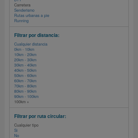
Carretera
Senderismo
Rutas urbanas a pie
Running
Filtrar por distancia:
Cualquier distancia
0km - 10km
10km - 20km
20km - 30km
30km - 40km
40km - 50km
50km - 60km
60km - 70km
70km - 80km
80km - 90km
90km - 100km
100km +
Filtrar por ruta circular:
Cualquier tipo
Si
No