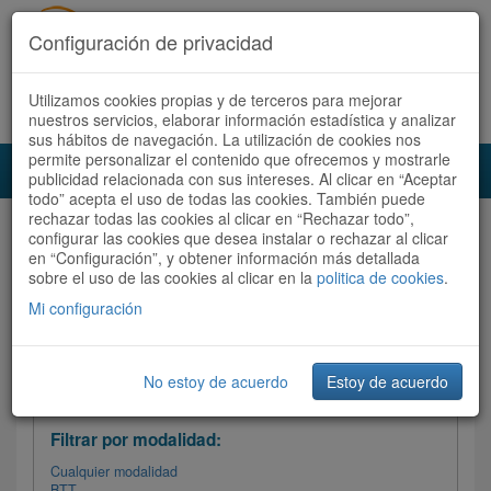
Configuración de privacidad
Utilizamos cookies propias y de terceros para mejorar
Español |
Català
Registrate ahora
Acceder
nuestros servicios, elaborar información estadística y analizar
sus hábitos de navegación. La utilización de cookies nos
permite personalizar el contenido que ofrecemos y mostrarle
Toggl
publicidad relacionada con sus intereses. Al clicar en “Aceptar
navig
todo” acepta el uso de todas las cookies. También puede
rechazar todas las cookies al clicar en “Rechazar todo”,
Audioruta
Todas las rutas
configurar las cookies que desea instalar o rechazar al clicar
en “Configuración”, y obtener información más detallada
sobre el uso de las cookies al clicar en la
Ordenar por: Más recientes /
politica de cookies
.
Todas las rutas
Dificultad
/
Valoración
Mi configuración
No estoy de acuerdo
Estoy de acuerdo
Filtrar las rutas
Filtrar por modalidad:
Cualquier modalidad
BTT