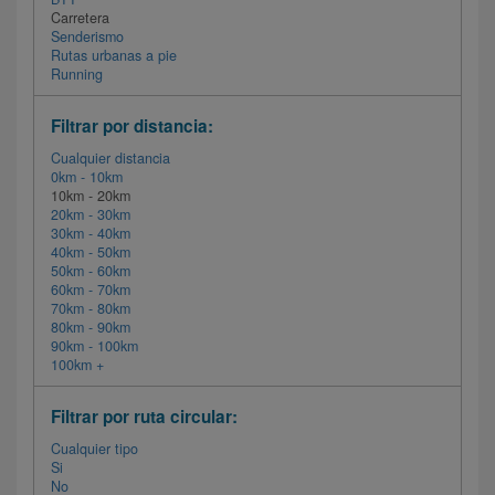
Carretera
Senderismo
Rutas urbanas a pie
Running
Filtrar por distancia:
Cualquier distancia
0km - 10km
10km - 20km
20km - 30km
30km - 40km
40km - 50km
50km - 60km
60km - 70km
70km - 80km
80km - 90km
90km - 100km
100km +
Filtrar por ruta circular:
Cualquier tipo
Si
No