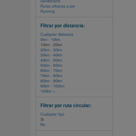
Senderismo
Rutas urbanas a pie
Running
Filtrar por distancia:
Cualquier distancia
0km - 10km
10km - 20km
20km - 30km
30km - 40km
40km - 50km
50km - 60km
60km - 70km
70km - 80km
80km - 90km
90km - 100km
100km +
Filtrar por ruta circular:
Cualquier tipo
Si
No