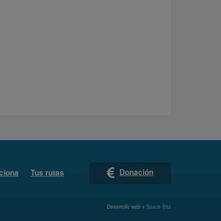
Donación
ciona
Tus rutas
Desarrollo web x
Space Bits