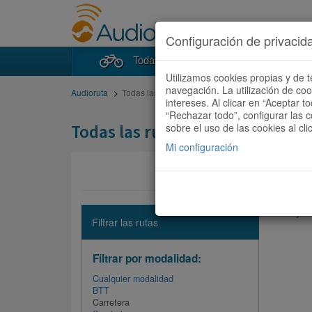
Configuración de privacid
Todas las rutas
Buscad
Utilizamos cookies propias y de t
navegación. La utilización de co
Audioruta
Todas las rutas
intereses. Al clicar en “Aceptar 
“Rechazar todo”, configurar las c
Todas las rutas
sobre el uso de las cookies al cli
Mi configuración
No hay ni
Filtrar las rutas
Filtrar por modalidad:
Cualquier modalidad
BTT
Carretera