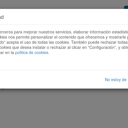
ad
or de rutas
Quieres ser colaborador?
Cóm
erceros para mejorar nuestros servicios, elaborar información estadísti
okies nos permite personalizar el contenido que ofrecemos y mostrarle 
todo” acepta el uso de todas las cookies. También puede rechazar todas 
ookies que desea instalar o rechazar al clicar en “Configuración”, y o
car en la
politica de cookies
.
No estoy de
nguna ruta con las características seleccionadas