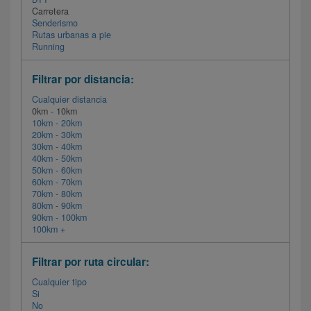
Carretera
Senderismo
Rutas urbanas a pie
Running
Filtrar por distancia:
Cualquier distancia
0km - 10km
10km - 20km
20km - 30km
30km - 40km
40km - 50km
50km - 60km
60km - 70km
70km - 80km
80km - 90km
90km - 100km
100km +
Filtrar por ruta circular:
Cualquier tipo
Si
No