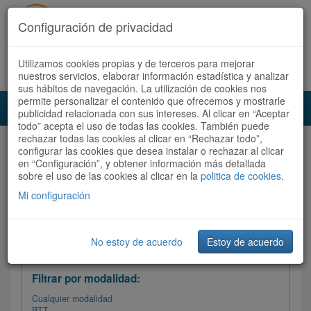
Configuración de privacidad
Utilizamos cookies propias y de terceros para mejorar
Español |
Català
Registrate ahora
Acceder
nuestros servicios, elaborar información estadística y analizar
sus hábitos de navegación. La utilización de cookies nos
permite personalizar el contenido que ofrecemos y mostrarle
Toggl
publicidad relacionada con sus intereses. Al clicar en “Aceptar
navig
todo” acepta el uso de todas las cookies. También puede
rechazar todas las cookies al clicar en “Rechazar todo”,
Audioruta
Todas las rutas
configurar las cookies que desea instalar o rechazar al clicar
en “Configuración”, y obtener información más detallada
sobre el uso de las cookies al clicar en la
Ordenar por: Más recientes /
politica de cookies
.
Todas las rutas
Dificultad
/
Valoración
Mi configuración
No estoy de acuerdo
Estoy de acuerdo
Filtrar las rutas
Filtrar por modalidad:
Cualquier modalidad
BTT