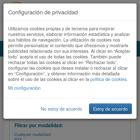
Configuración de privacidad
Utilizamos cookies propias y de terceros para mejorar
Español |
Català
Registrate ahora
Acceder
nuestros servicios, elaborar información estadística y analizar
sus hábitos de navegación. La utilización de cookies nos
permite personalizar el contenido que ofrecemos y mostrarle
Toggl
publicidad relacionada con sus intereses. Al clicar en “Aceptar
navig
todo” acepta el uso de todas las cookies. También puede
rechazar todas las cookies al clicar en “Rechazar todo”,
Audioruta
Todas las rutas
configurar las cookies que desea instalar o rechazar al clicar
en “Configuración”, y obtener información más detallada
sobre el uso de las cookies al clicar en la
Ordenar por: Más recientes /
politica de cookies
.
Todas las rutas
Dificultad
/
Valoración
Mi configuración
No estoy de acuerdo
Estoy de acuerdo
Filtrar las rutas
Filtrar por modalidad:
Cualquier modalidad
BTT