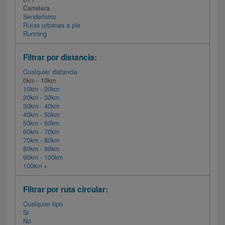
Carretera
Senderismo
Rutas urbanas a pie
Running
Filtrar por distancia:
Cualquier distancia
0km - 10km
10km - 20km
20km - 30km
30km - 40km
40km - 50km
50km - 60km
60km - 70km
70km - 80km
80km - 90km
90km - 100km
100km +
Filtrar por ruta circular:
Cualquier tipo
Si
No