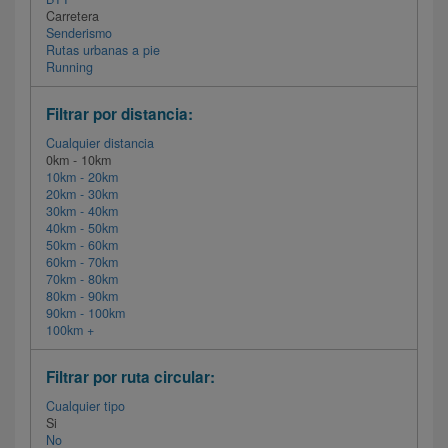
Carretera
Senderismo
Rutas urbanas a pie
Running
Filtrar por distancia:
Cualquier distancia
0km - 10km
10km - 20km
20km - 30km
30km - 40km
40km - 50km
50km - 60km
60km - 70km
70km - 80km
80km - 90km
90km - 100km
100km +
Filtrar por ruta circular:
Cualquier tipo
Si
No