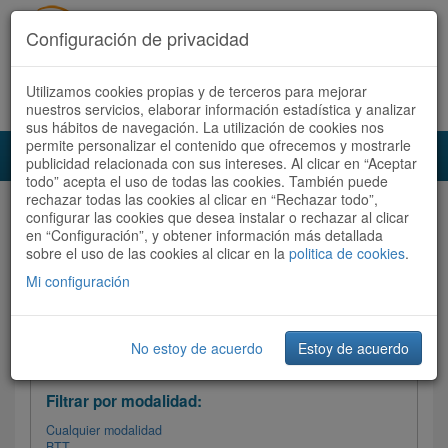
Configuración de privacidad
Utilizamos cookies propias y de terceros para mejorar
Español |
Català
Registrate ahora
Acceder
nuestros servicios, elaborar información estadística y analizar
sus hábitos de navegación. La utilización de cookies nos
permite personalizar el contenido que ofrecemos y mostrarle
Toggl
publicidad relacionada con sus intereses. Al clicar en “Aceptar
navig
todo” acepta el uso de todas las cookies. También puede
rechazar todas las cookies al clicar en “Rechazar todo”,
Audioruta
Todas las rutas
configurar las cookies que desea instalar o rechazar al clicar
en “Configuración”, y obtener información más detallada
sobre el uso de las cookies al clicar en la
Ordenar por: Más recientes /
politica de cookies
.
Todas las rutas
Dificultad
/
Valoración
Mi configuración
No estoy de acuerdo
Estoy de acuerdo
Filtrar las rutas
Filtrar por modalidad:
Cualquier modalidad
BTT