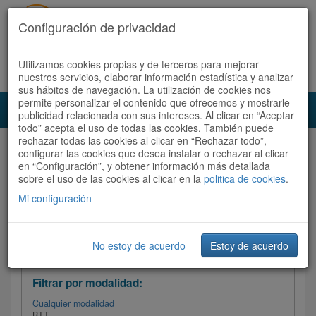
Configuración de privacidad
Utilizamos cookies propias y de terceros para mejorar
Español |
Català
Registrate ahora
Acceder
nuestros servicios, elaborar información estadística y analizar
sus hábitos de navegación. La utilización de cookies nos
permite personalizar el contenido que ofrecemos y mostrarle
Toggl
publicidad relacionada con sus intereses. Al clicar en “Aceptar
navig
todo” acepta el uso de todas las cookies. También puede
rechazar todas las cookies al clicar en “Rechazar todo”,
Audioruta
Todas las rutas
configurar las cookies que desea instalar o rechazar al clicar
en “Configuración”, y obtener información más detallada
sobre el uso de las cookies al clicar en la
Ordenar por: Más recientes /
politica de cookies
.
Todas las rutas
Dificultad
/
Valoración
Mi configuración
No estoy de acuerdo
Estoy de acuerdo
Filtrar las rutas
Filtrar por modalidad:
Cualquier modalidad
BTT