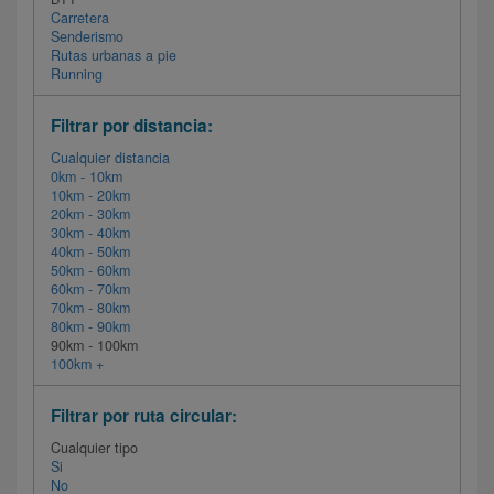
Carretera
Senderismo
Rutas urbanas a pie
Running
Filtrar por distancia:
Cualquier distancia
0km - 10km
10km - 20km
20km - 30km
30km - 40km
40km - 50km
50km - 60km
60km - 70km
70km - 80km
80km - 90km
90km - 100km
100km +
Filtrar por ruta circular:
Cualquier tipo
Si
No