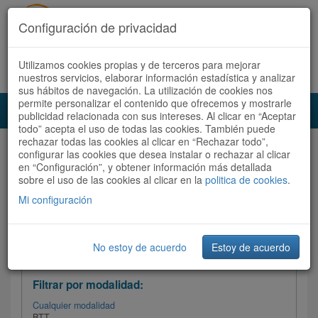
Configuración de privacidad
Utilizamos cookies propias y de terceros para mejorar
Español |
Català
Registrate ahora
Acceder
nuestros servicios, elaborar información estadística y analizar
sus hábitos de navegación. La utilización de cookies nos
permite personalizar el contenido que ofrecemos y mostrarle
Toggl
publicidad relacionada con sus intereses. Al clicar en “Aceptar
navig
todo” acepta el uso de todas las cookies. También puede
rechazar todas las cookies al clicar en “Rechazar todo”,
Audioruta
Todas las rutas
configurar las cookies que desea instalar o rechazar al clicar
en “Configuración”, y obtener información más detallada
sobre el uso de las cookies al clicar en la
Ordenar por: Más recientes /
politica de cookies
.
Todas las rutas
Dificultad
/
Valoración
Mi configuración
No estoy de acuerdo
Estoy de acuerdo
Filtrar las rutas
Filtrar por modalidad:
Cualquier modalidad
BTT