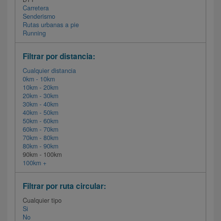
Carretera
Senderismo
Rutas urbanas a pie
Running
Filtrar por distancia:
Cualquier distancia
0km - 10km
10km - 20km
20km - 30km
30km - 40km
40km - 50km
50km - 60km
60km - 70km
70km - 80km
80km - 90km
90km - 100km
100km +
Filtrar por ruta circular:
Cualquier tipo
Si
No