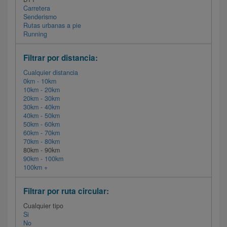
Carretera
Senderismo
Rutas urbanas a pie
Running
Filtrar por distancia:
Cualquier distancia
0km - 10km
10km - 20km
20km - 30km
30km - 40km
40km - 50km
50km - 60km
60km - 70km
70km - 80km
80km - 90km
90km - 100km
100km +
Filtrar por ruta circular:
Cualquier tipo
Si
No