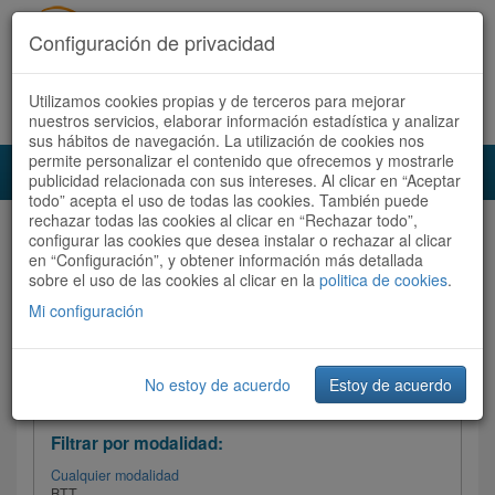
Configuración de privacidad
Utilizamos cookies propias y de terceros para mejorar
Español |
Català
Registrate ahora
Acceder
nuestros servicios, elaborar información estadística y analizar
sus hábitos de navegación. La utilización de cookies nos
permite personalizar el contenido que ofrecemos y mostrarle
Toggl
publicidad relacionada con sus intereses. Al clicar en “Aceptar
navig
todo” acepta el uso de todas las cookies. También puede
rechazar todas las cookies al clicar en “Rechazar todo”,
Audioruta
Todas las rutas
configurar las cookies que desea instalar o rechazar al clicar
en “Configuración”, y obtener información más detallada
sobre el uso de las cookies al clicar en la
Ordenar por: Más recientes /
politica de cookies
.
Todas las rutas
Dificultad
/
Valoración
Mi configuración
No estoy de acuerdo
Estoy de acuerdo
Filtrar las rutas
Filtrar por modalidad:
Cualquier modalidad
BTT