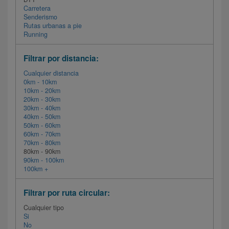
Carretera
Senderismo
Rutas urbanas a pie
Running
Filtrar por distancia:
Cualquier distancia
0km - 10km
10km - 20km
20km - 30km
30km - 40km
40km - 50km
50km - 60km
60km - 70km
70km - 80km
80km - 90km
90km - 100km
100km +
Filtrar por ruta circular:
Cualquier tipo
Si
No