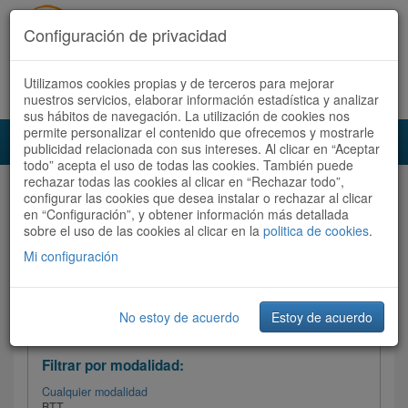
Configuración de privacidad
Utilizamos cookies propias y de terceros para mejorar
Español |
Català
Registrate ahora
Acceder
nuestros servicios, elaborar información estadística y analizar
sus hábitos de navegación. La utilización de cookies nos
permite personalizar el contenido que ofrecemos y mostrarle
Toggl
publicidad relacionada con sus intereses. Al clicar en “Aceptar
navig
todo” acepta el uso de todas las cookies. También puede
rechazar todas las cookies al clicar en “Rechazar todo”,
Audioruta
Todas las rutas
configurar las cookies que desea instalar o rechazar al clicar
en “Configuración”, y obtener información más detallada
sobre el uso de las cookies al clicar en la
Ordenar por: Más recientes /
politica de cookies
.
Todas las rutas
Dificultad
/
Valoración
Mi configuración
No estoy de acuerdo
Estoy de acuerdo
Filtrar las rutas
Filtrar por modalidad:
Cualquier modalidad
BTT