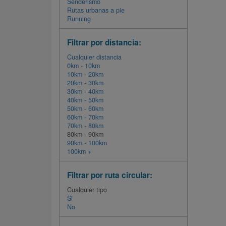
Senderismo
Rutas urbanas a pie
Running
Filtrar por distancia:
Cualquier distancia
0km - 10km
10km - 20km
20km - 30km
30km - 40km
40km - 50km
50km - 60km
60km - 70km
70km - 80km
80km - 90km
90km - 100km
100km +
Filtrar por ruta circular:
Cualquier tipo
Si
No