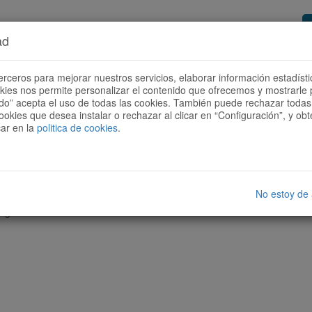
ad
or de rutas
Quieres ser colaborador?
Cóm
erceros para mejorar nuestros servicios, elaborar información estadísti
okies nos permite personalizar el contenido que ofrecemos y mostrarle 
todo” acepta el uso de todas las cookies. También puede rechazar todas 
ookies que desea instalar o rechazar al clicar en “Configuración”, y o
car en la
politica de cookies
.
No estoy de
nguna ruta con las características seleccionadas