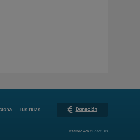
Donación
ciona
Tus rutas
Desarrollo web x
Space Bits