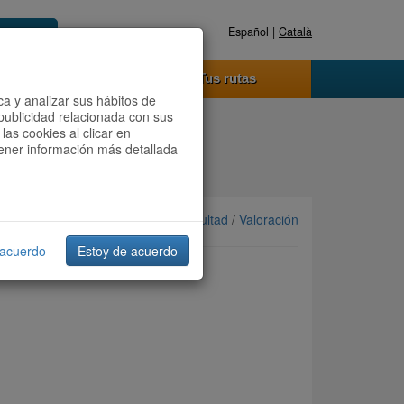
Español |
Català
Registrate ahora
Acceder
o funciona
Tus rutas
ca y analizar sus hábitos de
publicidad relacionada con sus
las cookies al clicar en
btener información más detallada
Ordenar por: Más recientes /
Dificultad
/
Valoración
 acuerdo
Estoy de acuerdo