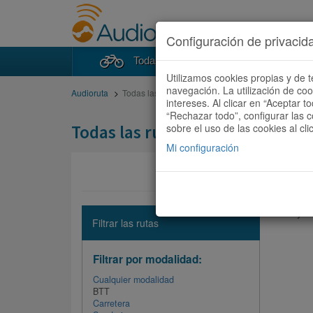
Configuración de privacid
Todas las rutas
Buscad
Utilizamos cookies propias y de t
navegación. La utilización de co
Audioruta
Todas las rutas
intereses. Al clicar en “Aceptar 
“Rechazar todo”, configurar las c
Todas las rutas
sobre el uso de las cookies al cli
Mi configuración
No hay ni
Filtrar las rutas
Filtrar por modalidad:
Cualquier modalidad
BTT
Carretera