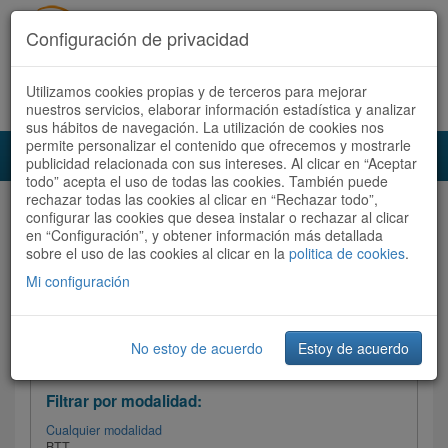
Configuración de privacidad
Utilizamos cookies propias y de terceros para mejorar
Español |
Català
Registrate ahora
Acceder
nuestros servicios, elaborar información estadística y analizar
sus hábitos de navegación. La utilización de cookies nos
permite personalizar el contenido que ofrecemos y mostrarle
Toggl
publicidad relacionada con sus intereses. Al clicar en “Aceptar
navig
todo” acepta el uso de todas las cookies. También puede
rechazar todas las cookies al clicar en “Rechazar todo”,
Audioruta
Todas las rutas
configurar las cookies que desea instalar o rechazar al clicar
en “Configuración”, y obtener información más detallada
sobre el uso de las cookies al clicar en la
Ordenar por: Más recientes /
politica de cookies
.
Todas las rutas
Dificultad
/
Valoración
Mi configuración
No estoy de acuerdo
Estoy de acuerdo
Filtrar las rutas
Filtrar por modalidad:
Cualquier modalidad
BTT