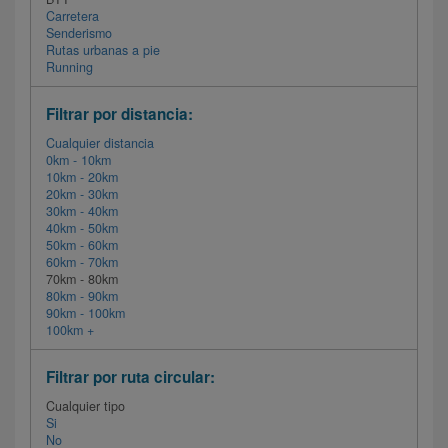
Carretera
Senderismo
Rutas urbanas a pie
Running
Filtrar por distancia:
Cualquier distancia
0km - 10km
10km - 20km
20km - 30km
30km - 40km
40km - 50km
50km - 60km
60km - 70km
70km - 80km
80km - 90km
90km - 100km
100km +
Filtrar por ruta circular:
Cualquier tipo
Si
No