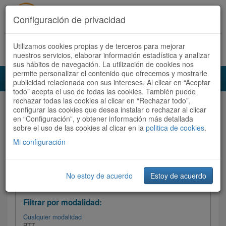
Configuración de privacidad
Utilizamos cookies propias y de terceros para mejorar
Español |
Català
Registrate ahora
Acceder
nuestros servicios, elaborar información estadística y analizar
sus hábitos de navegación. La utilización de cookies nos
permite personalizar el contenido que ofrecemos y mostrarle
Toggl
publicidad relacionada con sus intereses. Al clicar en “Aceptar
navig
todo” acepta el uso de todas las cookies. También puede
rechazar todas las cookies al clicar en “Rechazar todo”,
Audioruta
Todas las rutas
configurar las cookies que desea instalar o rechazar al clicar
en “Configuración”, y obtener información más detallada
sobre el uso de las cookies al clicar en la
Ordenar por: Más recientes /
politica de cookies
.
Todas las rutas
Dificultad
/
Valoración
Mi configuración
No estoy de acuerdo
Estoy de acuerdo
Filtrar las rutas
Filtrar por modalidad:
Cualquier modalidad
BTT