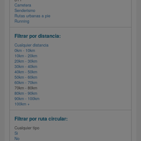
Carretera
Senderismo
Rutas urbanas a pie
Running
Filtrar por distancia:
Cualquier distancia
0km - 10km
10km - 20km
20km - 30km
30km - 40km
40km - 50km
50km - 60km
60km - 70km
70km - 80km
80km - 90km
90km - 100km
100km +
Filtrar por ruta circular:
Cualquier tipo
Si
No