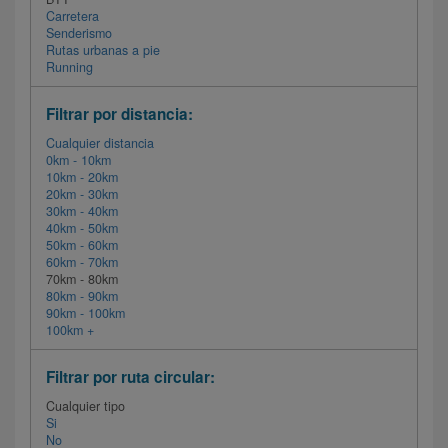
Carretera
Senderismo
Rutas urbanas a pie
Running
Filtrar por distancia:
Cualquier distancia
0km - 10km
10km - 20km
20km - 30km
30km - 40km
40km - 50km
50km - 60km
60km - 70km
70km - 80km
80km - 90km
90km - 100km
100km +
Filtrar por ruta circular:
Cualquier tipo
Si
No