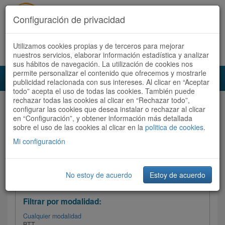
Configuración de privacidad
Utilizamos cookies propias y de terceros para mejorar
Español |
Català
Registrate ahora
Acceder
nuestros servicios, elaborar información estadística y analizar
sus hábitos de navegación. La utilización de cookies nos
permite personalizar el contenido que ofrecemos y mostrarle
Toggl
publicidad relacionada con sus intereses. Al clicar en “Aceptar
navig
todo” acepta el uso de todas las cookies. También puede
rechazar todas las cookies al clicar en “Rechazar todo”,
Audioruta
Todas las rutas
configurar las cookies que desea instalar o rechazar al clicar
en “Configuración”, y obtener información más detallada
sobre el uso de las cookies al clicar en la
Ordenar por: Más recientes /
politica de cookies
.
Todas las rutas
Dificultad
/
Valoración
Mi configuración
No estoy de acuerdo
Estoy de acuerdo
Filtrar las rutas
Filtrar por modalidad:
Cualquier modalidad
BTT