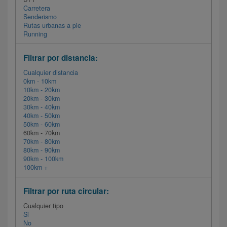
Carretera
Senderismo
Rutas urbanas a pie
Running
Filtrar por distancia:
Cualquier distancia
0km - 10km
10km - 20km
20km - 30km
30km - 40km
40km - 50km
50km - 60km
60km - 70km
70km - 80km
80km - 90km
90km - 100km
100km +
Filtrar por ruta circular:
Cualquier tipo
Si
No