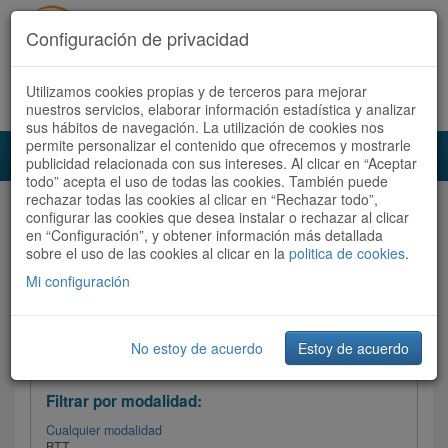
Configuración de privacidad
Utilizamos cookies propias y de terceros para mejorar
Español |
Català
Registrate ahora
Acceder
nuestros servicios, elaborar información estadística y analizar
sus hábitos de navegación. La utilización de cookies nos
permite personalizar el contenido que ofrecemos y mostrarle
Toggl
publicidad relacionada con sus intereses. Al clicar en “Aceptar
navig
todo” acepta el uso de todas las cookies. También puede
rechazar todas las cookies al clicar en “Rechazar todo”,
Audioruta
Todas las rutas
configurar las cookies que desea instalar o rechazar al clicar
en “Configuración”, y obtener información más detallada
sobre el uso de las cookies al clicar en la
Ordenar por: Más recientes /
politica de cookies
.
Todas las rutas
Dificultad
/
Valoración
Mi configuración
No estoy de acuerdo
Estoy de acuerdo
Filtrar las rutas
Filtrar por modalidad:
Cualquier modalidad
BTT