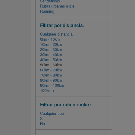
Senderismo
Rutas urbanas a pie
Running
Filtrar por distancia:
Cualquier distancia
0km - 10km
10km - 20km
20km - 30km
30km - 40km
40km - 50km
50km - 60km
60km - 70km
70km - 80km
80km - 90km
90km - 100km
100km +
Filtrar por ruta circular:
Cualquier tipo
Si
No