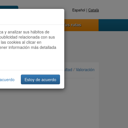
Español |
Català
Registrate ahora
Acceder
o funciona
Tus rutas
ca y analizar sus hábitos de
publicidad relacionada con sus
las cookies al clicar en
btener información más detallada
Ordenar por: Más recientes /
Dificultad
/
Valoración
 acuerdo
Estoy de acuerdo