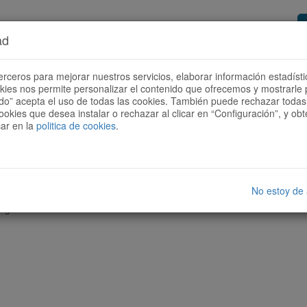
ad
or de rutas
Quieres ser colaborador?
Cóm
erceros para mejorar nuestros servicios, elaborar información estadísti
okies nos permite personalizar el contenido que ofrecemos y mostrarle 
todo” acepta el uso de todas las cookies. También puede rechazar todas 
ookies que desea instalar o rechazar al clicar en “Configuración”, y o
car en la
politica de cookies
.
No estoy de
nguna ruta con las características seleccionadas