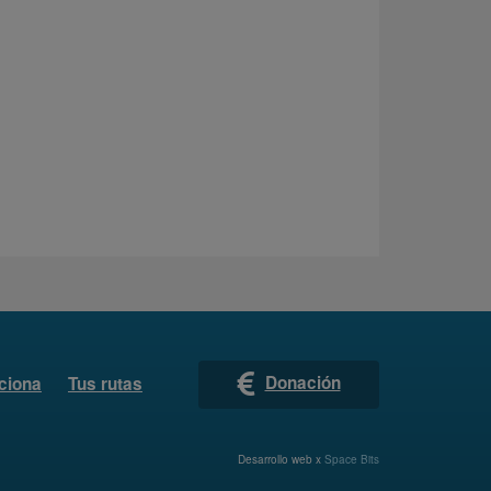
Donación
ciona
Tus rutas
Desarrollo web x
Space Bits