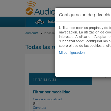
Configuración de privacid
Todas las rutas
Buscad
Utilizamos cookies propias y de t
navegación. La utilización de co
Audioruta
Todas las rutas
intereses. Al clicar en “Aceptar 
“Rechazar todo”, configurar las c
Todas las rutas
sobre el uso de las cookies al cli
Mi configuración
No hay ni
Filtrar las rutas
Filtrar por modalidad:
Cualquier modalidad
BTT
Carretera