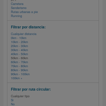
Carretera
Senderismo
Rutas urbanas a pie
Running
Filtrar por distancia:
Cualquier distancia
0km - 10km
10km - 20km
20km - 30km
30km - 40km
40km - 50km
50km - 60km
60km - 70km
70km - 80km
80km - 90km
90km - 100km
100km +
Filtrar por ruta circular:
Cualquier tipo
Si
No