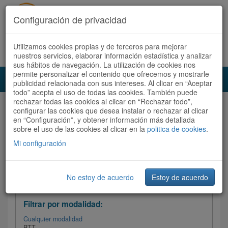
Configuración de privacidad
Utilizamos cookies propias y de terceros para mejorar
Español |
Català
Registrate ahora
Acceder
nuestros servicios, elaborar información estadística y analizar
sus hábitos de navegación. La utilización de cookies nos
permite personalizar el contenido que ofrecemos y mostrarle
Toggl
publicidad relacionada con sus intereses. Al clicar en “Aceptar
navig
todo” acepta el uso de todas las cookies. También puede
rechazar todas las cookies al clicar en “Rechazar todo”,
Audioruta
Todas las rutas
configurar las cookies que desea instalar o rechazar al clicar
en “Configuración”, y obtener información más detallada
sobre el uso de las cookies al clicar en la
Ordenar por: Más recientes /
politica de cookies
.
Todas las rutas
Dificultad
/
Valoración
Mi configuración
No estoy de acuerdo
Estoy de acuerdo
Filtrar las rutas
Filtrar por modalidad:
Cualquier modalidad
BTT