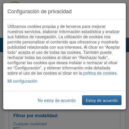
Configuración de privacidad
Utilizamos cookies propias y de terceros para mejorar
Español |
Català
Registrate ahora
Acceder
nuestros servicios, elaborar información estadística y analizar
sus hábitos de navegación. La utilización de cookies nos
permite personalizar el contenido que ofrecemos y mostrarle
Toggl
publicidad relacionada con sus intereses. Al clicar en “Aceptar
navig
todo” acepta el uso de todas las cookies. También puede
rechazar todas las cookies al clicar en “Rechazar todo”,
Audioruta
Todas las rutas
configurar las cookies que desea instalar o rechazar al clicar
en “Configuración”, y obtener información más detallada
sobre el uso de las cookies al clicar en la
Ordenar por: Más recientes /
politica de cookies
.
Todas las rutas
Dificultad
/
Valoración
Mi configuración
No estoy de acuerdo
Estoy de acuerdo
Filtrar las rutas
Filtrar por modalidad:
Cualquier modalidad
BTT