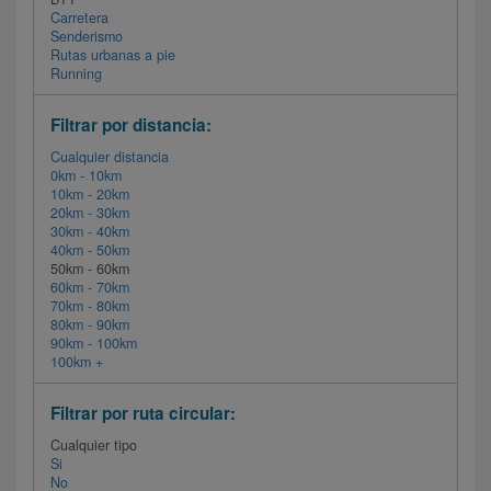
Carretera
Senderismo
Rutas urbanas a pie
Running
Filtrar por distancia:
Cualquier distancia
0km - 10km
10km - 20km
20km - 30km
30km - 40km
40km - 50km
50km - 60km
60km - 70km
70km - 80km
80km - 90km
90km - 100km
100km +
Filtrar por ruta circular:
Cualquier tipo
Si
No