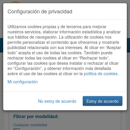
Configuración de privacidad
Utilizamos cookies propias y de terceros para mejorar
Español |
Català
Registrate ahora
Acceder
nuestros servicios, elaborar información estadística y analizar
sus hábitos de navegación. La utilización de cookies nos
permite personalizar el contenido que ofrecemos y mostrarle
Toggl
publicidad relacionada con sus intereses. Al clicar en “Aceptar
navig
todo” acepta el uso de todas las cookies. También puede
rechazar todas las cookies al clicar en “Rechazar todo”,
Audioruta
Todas las rutas
configurar las cookies que desea instalar o rechazar al clicar
en “Configuración”, y obtener información más detallada
sobre el uso de las cookies al clicar en la
Ordenar por: Más recientes /
politica de cookies
.
Todas las rutas
Dificultad
/
Valoración
Mi configuración
No estoy de acuerdo
Estoy de acuerdo
Filtrar las rutas
Filtrar por modalidad:
Cualquier modalidad
BTT