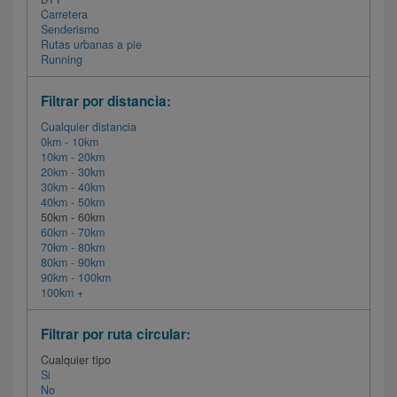
Carretera
Senderismo
Rutas urbanas a pie
Running
Filtrar por distancia:
Cualquier distancia
0km - 10km
10km - 20km
20km - 30km
30km - 40km
40km - 50km
50km - 60km
60km - 70km
70km - 80km
80km - 90km
90km - 100km
100km +
Filtrar por ruta circular:
Cualquier tipo
Si
No