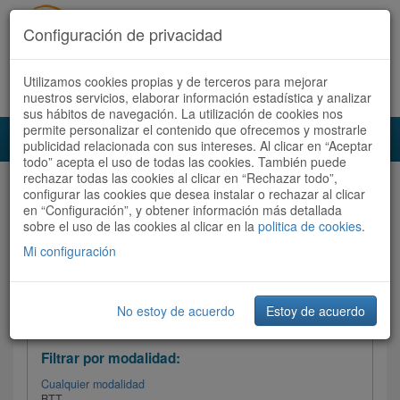
Configuración de privacidad
Utilizamos cookies propias y de terceros para mejorar
Español |
Català
Registrate ahora
Acceder
nuestros servicios, elaborar información estadística y analizar
sus hábitos de navegación. La utilización de cookies nos
permite personalizar el contenido que ofrecemos y mostrarle
Toggl
publicidad relacionada con sus intereses. Al clicar en “Aceptar
navig
todo” acepta el uso de todas las cookies. También puede
rechazar todas las cookies al clicar en “Rechazar todo”,
Audioruta
Todas las rutas
configurar las cookies que desea instalar o rechazar al clicar
en “Configuración”, y obtener información más detallada
sobre el uso de las cookies al clicar en la
Ordenar por: Más recientes /
politica de cookies
.
Todas las rutas
Dificultad
/
Valoración
Mi configuración
No estoy de acuerdo
Estoy de acuerdo
Filtrar las rutas
Filtrar por modalidad:
Cualquier modalidad
BTT