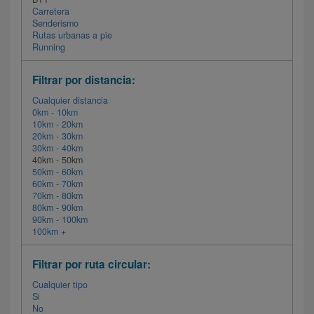
Carretera
Senderismo
Rutas urbanas a pie
Running
Filtrar por distancia:
Cualquier distancia
0km - 10km
10km - 20km
20km - 30km
30km - 40km
40km - 50km
50km - 60km
60km - 70km
70km - 80km
80km - 90km
90km - 100km
100km +
Filtrar por ruta circular:
Cualquier tipo
Si
No