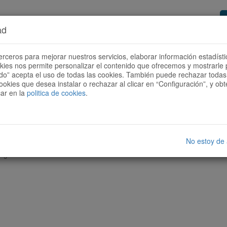
ad
or de rutas
Quieres ser colaborador?
Cóm
erceros para mejorar nuestros servicios, elaborar información estadísti
okies nos permite personalizar el contenido que ofrecemos y mostrarle 
todo” acepta el uso de todas las cookies. También puede rechazar todas 
ookies que desea instalar o rechazar al clicar en “Configuración”, y o
car en la
politica de cookies
.
No estoy de
nguna ruta con las características seleccionadas