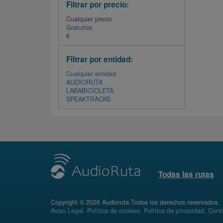
Filtrar por precio:
Cualquier precio
Gratuitas
€
Filtrar por entidad:
Cualquier entidad
AUDIORUTA
LABABICICLETA
SPEAKTRACKS
Todas las rutas
Copyright © 2026 Audioruta.Todos los derechos reservados.
Aviso Legal
.
Política de cookies
.
Política de privacidad
.
Conta