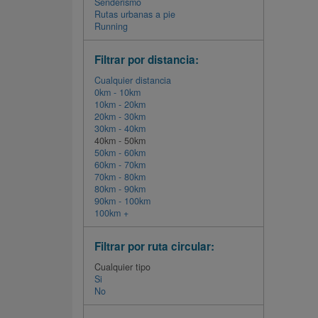
Senderismo
Rutas urbanas a pie
Running
Filtrar por distancia:
Cualquier distancia
0km - 10km
10km - 20km
20km - 30km
30km - 40km
40km - 50km
50km - 60km
60km - 70km
70km - 80km
80km - 90km
90km - 100km
100km +
Filtrar por ruta circular:
Cualquier tipo
Si
No