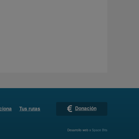
Donación
ciona
Tus rutas
Desarrollo web x
Space Bits