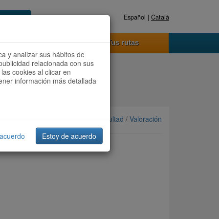
Español |
Català
Registrate ahora
Acceder
o funciona
Tus rutas
ca y analizar sus hábitos de
publicidad relacionada con sus
las cookies al clicar en
btener información más detallada
Ordenar por: Más recientes /
Dificultad
/
Valoración
 acuerdo
Estoy de acuerdo