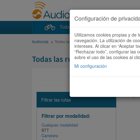
Configuración de privacid
Todas las rutas
Buscad
Utilizamos cookies propias y de t
navegación. La utilización de co
Audioruta
Todas las rutas
intereses. Al clicar en “Aceptar 
“Rechazar todo”, configurar las c
Todas las rutas
sobre el uso de las cookies al cli
Mi configuración
No hay ni
Filtrar las rutas
Filtrar por modalidad:
Cualquier modalidad
BTT
Carretera