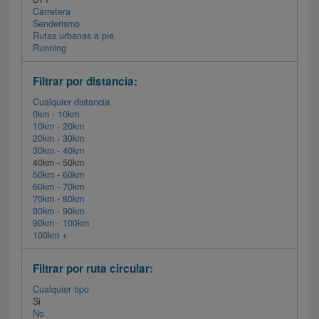
Carretera
Senderismo
Rutas urbanas a pie
Running
Filtrar por distancia:
Cualquier distancia
0km - 10km
10km - 20km
20km - 30km
30km - 40km
40km - 50km
50km - 60km
60km - 70km
70km - 80km
80km - 90km
90km - 100km
100km +
Filtrar por ruta circular:
Cualquier tipo
Si
No