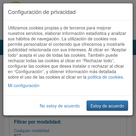
Configuración de privacidad
Utilizamos cookies propias y de terceros para mejorar
Español |
Català
Registrate ahora
Acceder
nuestros servicios, elaborar información estadística y analizar
sus hábitos de navegación. La utilización de cookies nos
permite personalizar el contenido que ofrecemos y mostrarle
Toggl
publicidad relacionada con sus intereses. Al clicar en “Aceptar
navig
todo” acepta el uso de todas las cookies. También puede
rechazar todas las cookies al clicar en “Rechazar todo”,
Audioruta
Todas las rutas
configurar las cookies que desea instalar o rechazar al clicar
en “Configuración”, y obtener información más detallada
sobre el uso de las cookies al clicar en la
Ordenar por: Más recientes /
politica de cookies
.
Todas las rutas
Dificultad
/
Valoración
Mi configuración
No estoy de acuerdo
Estoy de acuerdo
Filtrar las rutas
Filtrar por modalidad:
Cualquier modalidad
BTT