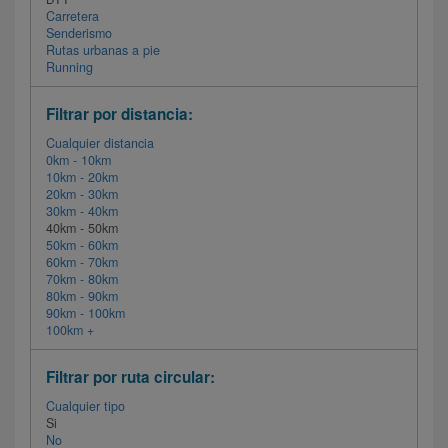
Carretera
Senderismo
Rutas urbanas a pie
Running
Filtrar por distancia:
Cualquier distancia
0km - 10km
10km - 20km
20km - 30km
30km - 40km
40km - 50km
50km - 60km
60km - 70km
70km - 80km
80km - 90km
90km - 100km
100km +
Filtrar por ruta circular:
Cualquier tipo
Si
No