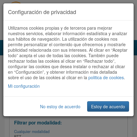
Configuración de privacidad
Utilizamos cookies propias y de terceros para mejorar
Español |
Català
Registrate ahora
Acceder
nuestros servicios, elaborar información estadística y analizar
sus hábitos de navegación. La utilización de cookies nos
permite personalizar el contenido que ofrecemos y mostrarle
Toggl
publicidad relacionada con sus intereses. Al clicar en “Aceptar
navig
todo” acepta el uso de todas las cookies. También puede
rechazar todas las cookies al clicar en “Rechazar todo”,
Audioruta
Todas las rutas
configurar las cookies que desea instalar o rechazar al clicar
en “Configuración”, y obtener información más detallada
sobre el uso de las cookies al clicar en la
Ordenar por: Más recientes /
politica de cookies
.
Todas las rutas
Dificultad
/
Valoración
Mi configuración
No estoy de acuerdo
Estoy de acuerdo
Filtrar las rutas
Filtrar por modalidad:
Cualquier modalidad
BTT