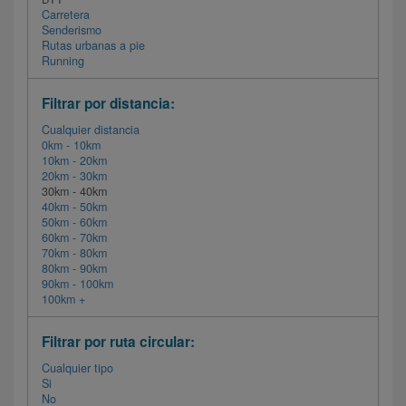
Carretera
Senderismo
Rutas urbanas a pie
Running
Filtrar por distancia:
Cualquier distancia
0km - 10km
10km - 20km
20km - 30km
30km - 40km
40km - 50km
50km - 60km
60km - 70km
70km - 80km
80km - 90km
90km - 100km
100km +
Filtrar por ruta circular:
Cualquier tipo
Si
No