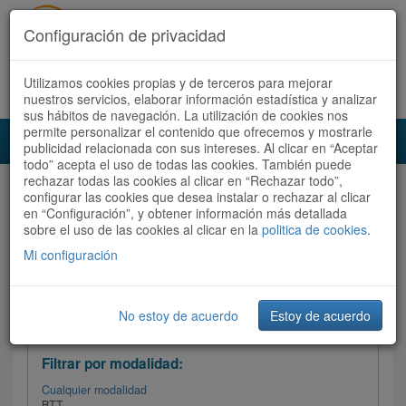
Configuración de privacidad
Utilizamos cookies propias y de terceros para mejorar
Español |
Català
Registrate ahora
Acceder
nuestros servicios, elaborar información estadística y analizar
sus hábitos de navegación. La utilización de cookies nos
permite personalizar el contenido que ofrecemos y mostrarle
Toggl
publicidad relacionada con sus intereses. Al clicar en “Aceptar
navig
todo” acepta el uso de todas las cookies. También puede
rechazar todas las cookies al clicar en “Rechazar todo”,
Audioruta
Todas las rutas
configurar las cookies que desea instalar o rechazar al clicar
en “Configuración”, y obtener información más detallada
sobre el uso de las cookies al clicar en la
Ordenar por: Más recientes /
politica de cookies
.
Todas las rutas
Dificultad
/
Valoración
Mi configuración
No estoy de acuerdo
Estoy de acuerdo
Filtrar las rutas
Filtrar por modalidad:
Cualquier modalidad
BTT