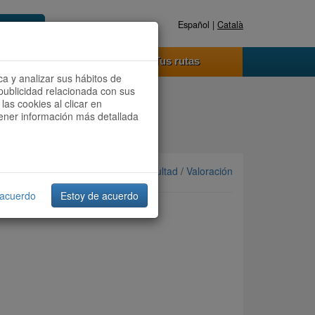
Español |
Català
Registrate ahora
Acceder
o funciona
Tus rutas
ca y analizar sus hábitos de
publicidad relacionada con sus
las cookies al clicar en
btener información más detallada
Ordenar por: Más recientes /
Dificultad
/
Valoración
 acuerdo
Estoy de acuerdo