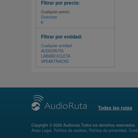
Filtrar por precio:
Cualquier precio
Gratuitas
€
Filtrar por entidad:
Cualquier entidad
AUDIORUTA
LABABICICLETA
SPEAKTRACKS
Todas las rutas
Copyright © 2026 Audioruta.Todos los derechos reservados.
Aviso Legal
.
Política de cookies
.
Política de privacidad
.
Conta