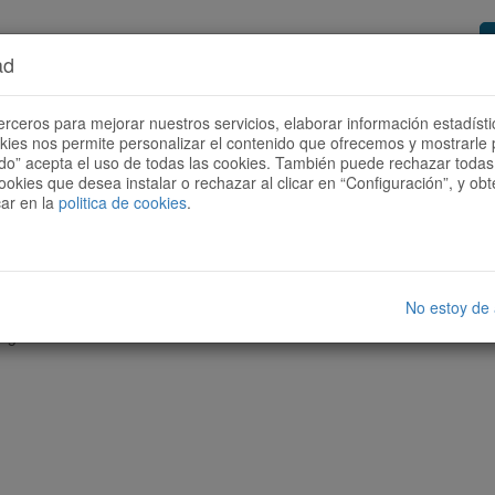
ad
or de rutas
Quieres ser colaborador?
Cóm
erceros para mejorar nuestros servicios, elaborar información estadísti
okies nos permite personalizar el contenido que ofrecemos y mostrarle 
todo” acepta el uso de todas las cookies. También puede rechazar todas 
ookies que desea instalar o rechazar al clicar en “Configuración”, y o
car en la
politica de cookies
.
No estoy de
nguna ruta con las características seleccionadas