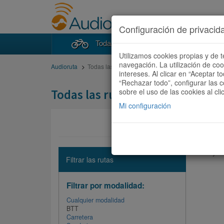
Configuración de privacid
Todas las rutas
Buscad
Utilizamos cookies propias y de t
navegación. La utilización de co
Audioruta
Todas las rutas
intereses. Al clicar en “Aceptar 
“Rechazar todo”, configurar las c
Todas las rutas
sobre el uso de las cookies al cli
Mi configuración
No hay ni
Filtrar las rutas
Filtrar por modalidad:
Cualquier modalidad
BTT
Carretera