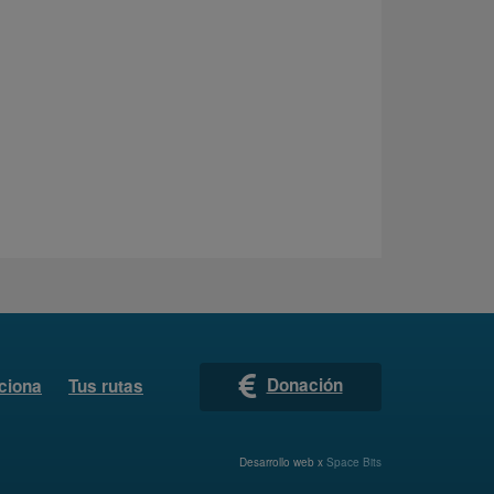
Donación
ciona
Tus rutas
Desarrollo web x
Space Bits