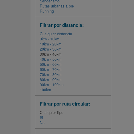
Senderismo
Rutas urbanas a pie
Running
Filtrar por distancia:
Cualquier distancia
0km - 10km
10km - 20km
20km - 30km
30km - 40km
40km - 50km
50km - 60km
60km - 70km
70km - 80km
80km - 90km
90km - 100km
100km +
Filtrar por ruta circular:
Cualquier tipo
Si
No