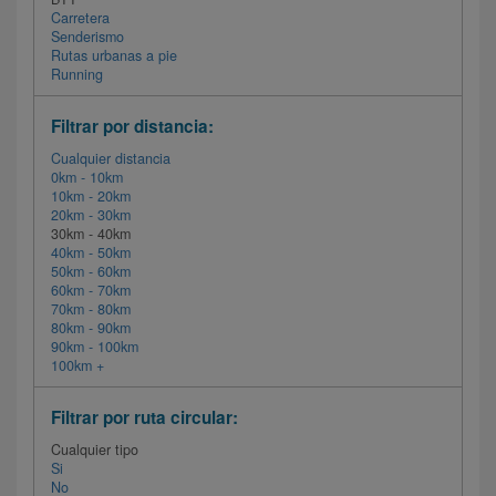
Carretera
Senderismo
Rutas urbanas a pie
Running
Filtrar por distancia:
Cualquier distancia
0km - 10km
10km - 20km
20km - 30km
30km - 40km
40km - 50km
50km - 60km
60km - 70km
70km - 80km
80km - 90km
90km - 100km
100km +
Filtrar por ruta circular:
Cualquier tipo
Si
No