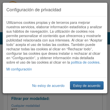
Configuración de privacidad
Utilizamos cookies propias y de terceros para mejorar
Español |
Català
Registrate ahora
Acceder
nuestros servicios, elaborar información estadística y analizar
sus hábitos de navegación. La utilización de cookies nos
permite personalizar el contenido que ofrecemos y mostrarle
Toggl
publicidad relacionada con sus intereses. Al clicar en “Aceptar
navig
todo” acepta el uso de todas las cookies. También puede
rechazar todas las cookies al clicar en “Rechazar todo”,
Audioruta
Todas las rutas
configurar las cookies que desea instalar o rechazar al clicar
en “Configuración”, y obtener información más detallada
sobre el uso de las cookies al clicar en la
Ordenar por: Más recientes /
politica de cookies
.
Todas las rutas
Dificultad
/
Valoración
Mi configuración
No estoy de acuerdo
Estoy de acuerdo
Filtrar las rutas
Filtrar por modalidad:
Cualquier modalidad
BTT