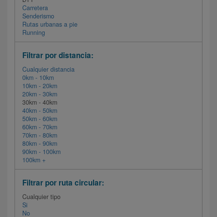
Carretera
Senderismo
Rutas urbanas a pie
Running
Filtrar por distancia:
Cualquier distancia
0km - 10km
10km - 20km
20km - 30km
30km - 40km
40km - 50km
50km - 60km
60km - 70km
70km - 80km
80km - 90km
90km - 100km
100km +
Filtrar por ruta circular:
Cualquier tipo
Si
No