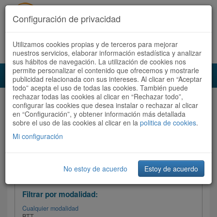
Configuración de privacidad
Utilizamos cookies propias y de terceros para mejorar
Español |
Català
Registrate ahora
Acceder
nuestros servicios, elaborar información estadística y analizar
sus hábitos de navegación. La utilización de cookies nos
permite personalizar el contenido que ofrecemos y mostrarle
Toggl
publicidad relacionada con sus intereses. Al clicar en “Aceptar
navig
todo” acepta el uso de todas las cookies. También puede
rechazar todas las cookies al clicar en “Rechazar todo”,
Audioruta
Todas las rutas
configurar las cookies que desea instalar o rechazar al clicar
en “Configuración”, y obtener información más detallada
sobre el uso de las cookies al clicar en la
Ordenar por: Más recientes /
politica de cookies
.
Todas las rutas
Dificultad
/
Valoración
Mi configuración
No estoy de acuerdo
Estoy de acuerdo
Filtrar las rutas
Filtrar por modalidad:
Cualquier modalidad
BTT