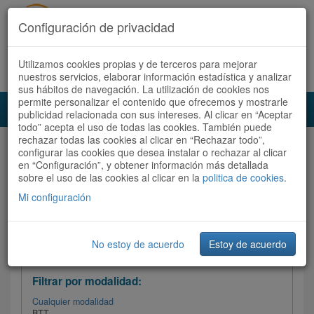
Configuración de privacidad
Utilizamos cookies propias y de terceros para mejorar
Español |
Català
Registrate ahora
Acceder
nuestros servicios, elaborar información estadística y analizar
sus hábitos de navegación. La utilización de cookies nos
permite personalizar el contenido que ofrecemos y mostrarle
Toggl
publicidad relacionada con sus intereses. Al clicar en “Aceptar
navig
todo” acepta el uso de todas las cookies. También puede
rechazar todas las cookies al clicar en “Rechazar todo”,
Audioruta
Todas las rutas
configurar las cookies que desea instalar o rechazar al clicar
en “Configuración”, y obtener información más detallada
sobre el uso de las cookies al clicar en la
Ordenar por: Más recientes /
politica de cookies
.
Todas las rutas
Dificultad
/
Valoración
Mi configuración
No estoy de acuerdo
Estoy de acuerdo
Filtrar las rutas
Filtrar por modalidad:
Cualquier modalidad
BTT