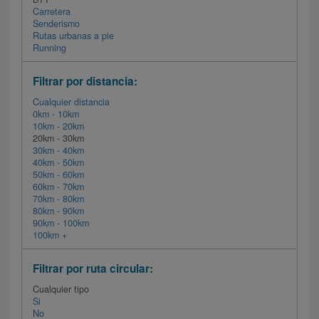
Carretera
Senderismo
Rutas urbanas a pie
Running
Filtrar por distancia:
Cualquier distancia
0km - 10km
10km - 20km
20km - 30km
30km - 40km
40km - 50km
50km - 60km
60km - 70km
70km - 80km
80km - 90km
90km - 100km
100km +
Filtrar por ruta circular:
Cualquier tipo
Si
No