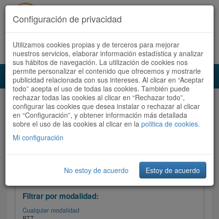
Configuración de privacidad
Utilizamos cookies propias y de terceros para mejorar
Español |
Català
Registrate ahora
Acceder
nuestros servicios, elaborar información estadística y analizar
sus hábitos de navegación. La utilización de cookies nos
permite personalizar el contenido que ofrecemos y mostrarle
Toggl
publicidad relacionada con sus intereses. Al clicar en “Aceptar
navig
todo” acepta el uso de todas las cookies. También puede
rechazar todas las cookies al clicar en “Rechazar todo”,
Audioruta
Todas las rutas
configurar las cookies que desea instalar o rechazar al clicar
en “Configuración”, y obtener información más detallada
sobre el uso de las cookies al clicar en la
Ordenar por: Más recientes /
politica de cookies
.
Todas las rutas
Dificultad
/
Valoración
Mi configuración
No estoy de acuerdo
Estoy de acuerdo
Filtrar las rutas
Filtrar por modalidad:
Cualquier modalidad
BTT