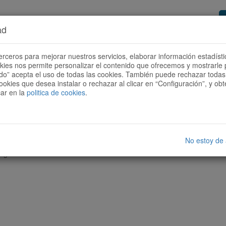
ad
or de rutas
Quieres ser colaborador?
Cóm
erceros para mejorar nuestros servicios, elaborar información estadísti
okies nos permite personalizar el contenido que ofrecemos y mostrarle 
todo” acepta el uso de todas las cookies. También puede rechazar todas 
ookies que desea instalar o rechazar al clicar en “Configuración”, y o
car en la
politica de cookies
.
No estoy de
nguna ruta con las características seleccionadas