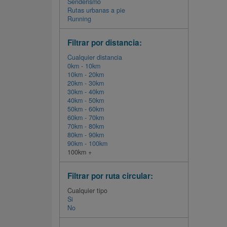
Senderismo
Rutas urbanas a pie
Running
Filtrar por distancia:
Cualquier distancia
0km - 10km
10km - 20km
20km - 30km
30km - 40km
40km - 50km
50km - 60km
60km - 70km
70km - 80km
80km - 90km
90km - 100km
100km +
Filtrar por ruta circular:
Cualquier tipo
Si
No