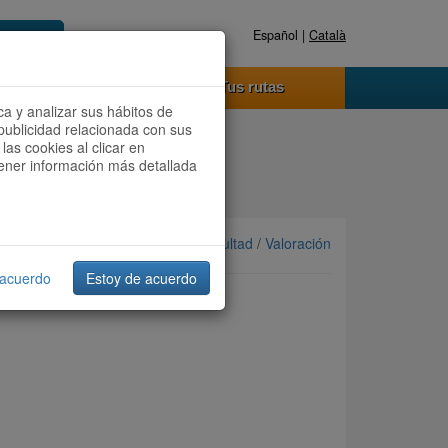
Español |
Català
Registrate ahora
Acceder
o funciona
Tus rutas
ca y analizar sus hábitos de
publicidad relacionada con sus
las cookies al clicar en
btener información más detallada
Ordenar por: Más recientes /
Dificultad
/
Valoración
 acuerdo
Estoy de acuerdo