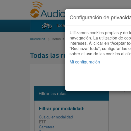
Configuración de privacid
Todas las rutas
Buscad
Utilizamos cookies propias y de t
navegación. La utilización de co
Audioruta
Todas las rutas
intereses. Al clicar en “Aceptar 
“Rechazar todo”, configurar las c
Todas las rutas
sobre el uso de las cookies al cli
Mi configuración
No hay ni
Filtrar las rutas
Filtrar por modalidad:
Cualquier modalidad
BTT
Carretera