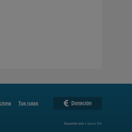
Donación
ciona
Tus rutas
Desarrollo web x
Space Bits