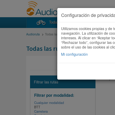
Configuración de privacid
Todas las rutas
Buscad
Utilizamos cookies propias y de t
navegación. La utilización de co
Audioruta
Todas las rutas
intereses. Al clicar en “Aceptar 
“Rechazar todo”, configurar las c
Todas las rutas
sobre el uso de las cookies al cli
Mi configuración
No hay ni
Filtrar las rutas
Filtrar por modalidad:
Cualquier modalidad
BTT
Carretera