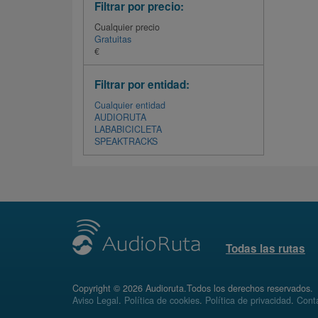
Filtrar por precio:
Cualquier precio
Gratuitas
€
Filtrar por entidad:
Cualquier entidad
AUDIORUTA
LABABICICLETA
SPEAKTRACKS
Todas las rutas
Copyright © 2026 Audioruta.Todos los derechos reservados.
Aviso Legal
.
Política de cookies
.
Política de privacidad
.
Conta