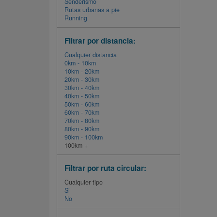
Senderismo
Rutas urbanas a pie
Running
Filtrar por distancia:
Cualquier distancia
0km - 10km
10km - 20km
20km - 30km
30km - 40km
40km - 50km
50km - 60km
60km - 70km
70km - 80km
80km - 90km
90km - 100km
100km +
Filtrar por ruta circular:
Cualquier tipo
Si
No