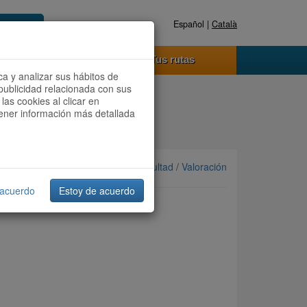
Español |
Català
Registrate ahora
Acceder
o funciona
Tus rutas
ca y analizar sus hábitos de
publicidad relacionada con sus
las cookies al clicar en
btener información más detallada
Ordenar por: Más recientes /
Dificultad
/
Valoración
 acuerdo
Estoy de acuerdo