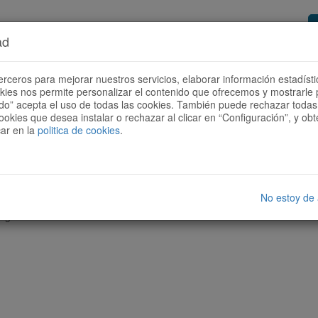
ad
or de rutas
Quieres ser colaborador?
Cóm
erceros para mejorar nuestros servicios, elaborar información estadísti
okies nos permite personalizar el contenido que ofrecemos y mostrarle 
todo” acepta el uso de todas las cookies. También puede rechazar todas 
ookies que desea instalar o rechazar al clicar en “Configuración”, y o
car en la
politica de cookies
.
No estoy de
nguna ruta con las características seleccionadas