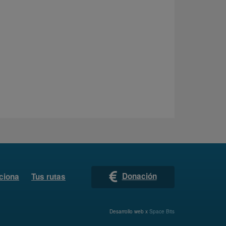
Donación
ciona
Tus rutas
Desarrollo web x
Space Bits