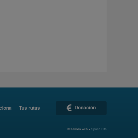
Donación
ciona
Tus rutas
Desarrollo web x
Space Bits