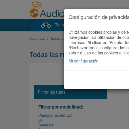
Configuración de privacid
Todas las rutas
Buscad
Utilizamos cookies propias y de t
navegación. La utilización de co
Audioruta
Todas las rutas
intereses. Al clicar en “Aceptar 
“Rechazar todo”, configurar las c
Todas las rutas
sobre el uso de las cookies al cli
Mi configuración
No hay ni
Filtrar las rutas
Filtrar por modalidad:
Cualquier modalidad
BTT
Carretera