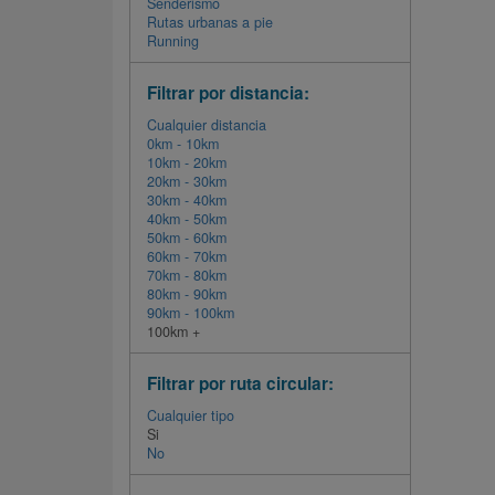
Senderismo
Rutas urbanas a pie
Running
Filtrar por distancia:
Cualquier distancia
0km - 10km
10km - 20km
20km - 30km
30km - 40km
40km - 50km
50km - 60km
60km - 70km
70km - 80km
80km - 90km
90km - 100km
100km +
Filtrar por ruta circular:
Cualquier tipo
Si
No