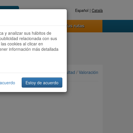
Español |
Català
Registrate ahora
Acceder
o funciona
Tus rutas
ca y analizar sus hábitos de
publicidad relacionada con sus
las cookies al clicar en
btener información más detallada
Ordenar por: Más recientes /
Dificultad
/
Valoración
 acuerdo
Estoy de acuerdo