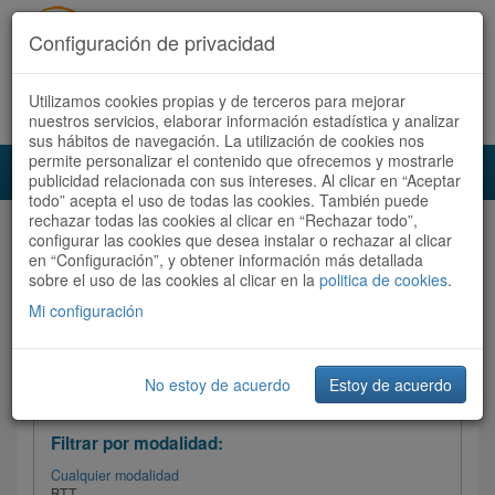
Configuración de privacidad
Utilizamos cookies propias y de terceros para mejorar
Español |
Català
Registrate ahora
Acceder
nuestros servicios, elaborar información estadística y analizar
sus hábitos de navegación. La utilización de cookies nos
permite personalizar el contenido que ofrecemos y mostrarle
Toggl
publicidad relacionada con sus intereses. Al clicar en “Aceptar
navig
todo” acepta el uso de todas las cookies. También puede
rechazar todas las cookies al clicar en “Rechazar todo”,
Audioruta
Todas las rutas
configurar las cookies que desea instalar o rechazar al clicar
en “Configuración”, y obtener información más detallada
sobre el uso de las cookies al clicar en la
Ordenar por: Más recientes /
politica de cookies
.
Todas las rutas
Dificultad
/
Valoración
Mi configuración
No estoy de acuerdo
Estoy de acuerdo
Filtrar las rutas
Filtrar por modalidad:
Cualquier modalidad
BTT