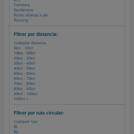
Carretera
Senderismo
Rutas urbanas a pie
Running
Filtrar por distancia:
Cualquier distancia
0km - 10km
10km - 20km
20km - 30km
30km - 40km
40km - 50km
50km - 60km
60km - 70km
70km - 80km
80km - 90km
90km - 100km
100km +
Filtrar por ruta circular:
Cualquier tipo
Si
No