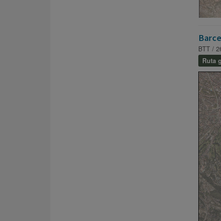
Barce
BTT / 2
Ruta g