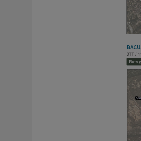
BACU
BTT / 1
Ruta g