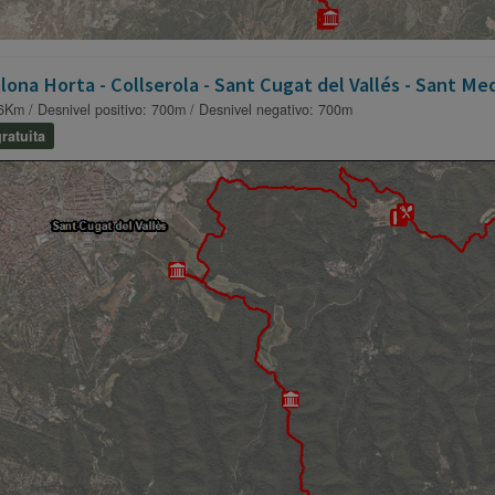
lona Horta - Collserola - Sant Cugat del Vallés - Sant Me
6Km / Desnivel positivo: 700m / Desnivel negativo: 700m
ratuita