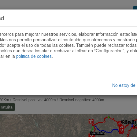
ad
or de rutas
Quieres ser colaborador?
Cóm
erceros para mejorar nuestros servicios, elaborar información estadísti
okies nos permite personalizar el contenido que ofrecemos y mostrarle 
todo” acepta el uso de todas las cookies. También puede rechazar todas 
ookies que desea instalar o rechazar al clicar en “Configuración”, y o
car en la
politica de cookies
.
No estoy de
S 220 KM
20Km / Desnivel positivo: 4000m / Desnivel negativo: 4000m
ratuita