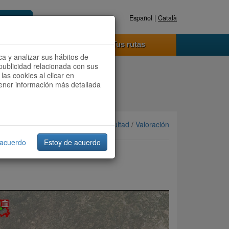
Español |
Català
Registrate ahora
Acceder
o funciona
Tus rutas
ca y analizar sus hábitos de
publicidad relacionada con sus
las cookies al clicar en
btener información más detallada
Ordenar por: Más recientes /
Dificultad
/
Valoración
 acuerdo
Estoy de acuerdo