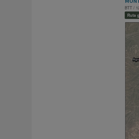
MONT
BTT / 1
Ruta g