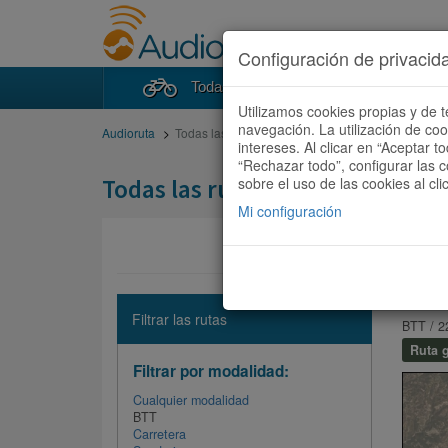
Configuración de privacid
Todas las rutas
Buscad
Utilizamos cookies propias y de t
navegación. La utilización de co
Audioruta
Todas las rutas
intereses. Al clicar en “Aceptar 
“Rechazar todo”, configurar las c
Todas las rutas
sobre el uso de las cookies al cli
Mi configuración
BACU
Filtrar las rutas
BTT / 2
Ruta g
Filtrar por modalidad:
Cualquier modalidad
BTT
Carretera