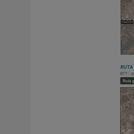
RUTA 
BTT / 2
Ruta g