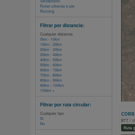
Senderismo
Rutas urbanas a pie
Running
Filtrar por distancia:
Cualquier distancia
0km - 10km
10km - 20km
20km - 30km
30km - 40km
40km - 50km
50km - 60km
60km - 70km
70km - 80km
80km - 90km
90km - 100km
100km +
Filtrar por ruta circular:
CORR
Cualquier tipo
Si
BTT / 1
No
Ruta g