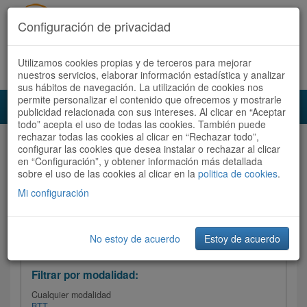
Configuración de privacidad
Utilizamos cookies propias y de terceros para mejorar
Español |
Català
Registrate ahora
Acceder
nuestros servicios, elaborar información estadística y analizar
sus hábitos de navegación. La utilización de cookies nos
permite personalizar el contenido que ofrecemos y mostrarle
Toggl
publicidad relacionada con sus intereses. Al clicar en “Aceptar
navig
todo” acepta el uso de todas las cookies. También puede
rechazar todas las cookies al clicar en “Rechazar todo”,
Audioruta
Todas las rutas
configurar las cookies que desea instalar o rechazar al clicar
en “Configuración”, y obtener información más detallada
sobre el uso de las cookies al clicar en la
Ordenar por: Más recientes /
politica de cookies
.
Todas las rutas
Dificultad
/
Valoración
Mi configuración
No estoy de acuerdo
Estoy de acuerdo
Filtrar las rutas
Filtrar por modalidad:
Cualquier modalidad
BTT