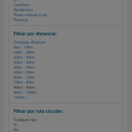
Carretera
Senderismo
Rutas urbanas a pie
Running
Filtrar por distancia:
Cualquier distancia
0km - 10km
10km - 20km
20km - 30km
30km - 40km
40km - 50km
50km - 60km
60km - 70km
70km - 80km
80km - 90km
90km - 100km
100km +
Filtrar por ruta circular:
Cualquier tipo
Si
No