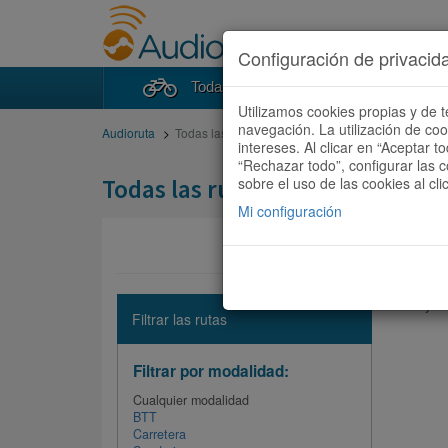
Configuración de privacid
Todas las rutas
Buscad
Utilizamos cookies propias y de t
navegación. La utilización de co
Audioruta
Todas las rutas
intereses. Al clicar en “Aceptar 
“Rechazar todo”, configurar las c
Todas las rutas
sobre el uso de las cookies al cli
Mi configuración
No hay ni
Filtrar las rutas
Filtrar por modalidad:
Cualquier modalidad
BTT
Carretera