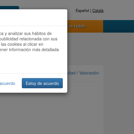
Español |
Català
Registrate ahora
Acceder
o funciona
Tus rutas
ca y analizar sus hábitos de
publicidad relacionada con sus
las cookies al clicar en
btener información más detallada
Ordenar por: Más recientes /
Dificultad
/
Valoración
 acuerdo
Estoy de acuerdo