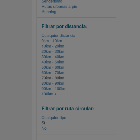
Senderismo
Rutas urbanas a pie
Running
Filtrar por distancia:
Cualquier distancia
0km - 10km
10km - 20km
20km - 30km
30km - 40km
40km - 50km
50km - 60km
60km - 70km
70km - 80km
80km - 90km
90km - 100km
100km +
Filtrar por ruta circular:
Cualquier tipo
Si
No