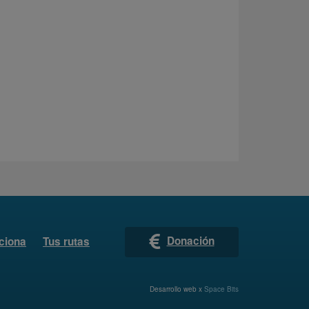
Donación
ciona
Tus rutas
Desarrollo web x
Space Bits