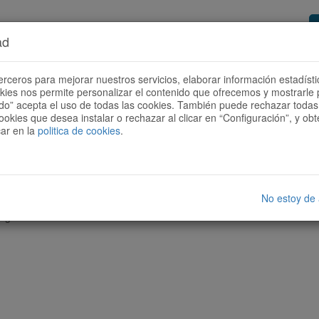
ad
or de rutas
Quieres ser colaborador?
Cóm
erceros para mejorar nuestros servicios, elaborar información estadísti
okies nos permite personalizar el contenido que ofrecemos y mostrarle 
todo” acepta el uso de todas las cookies. También puede rechazar todas 
ookies que desea instalar o rechazar al clicar en “Configuración”, y o
car en la
politica de cookies
.
No estoy de
nguna ruta con las características seleccionadas