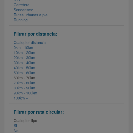
Carretera
Senderismo
Rutas urbanas a pie
Running
Filtrar por distancia:
Cualquier distancia
0km - 10km
10km - 20km
20km - 30km
30km - 40km
40km - 50km
50km - 60km
60km - 70km
70km - 80km
80km - 90km
90km - 100km
100km +
Filtrar por ruta circular:
Cualquier tipo
Si
No