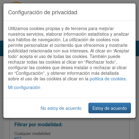
Configuración de privacidad
Utilizamos cookies propias y de terceros para mejorar
Español |
Català
Registrate ahora
Acceder
nuestros servicios, elaborar información estadística y analizar
sus hábitos de navegación. La utilización de cookies nos
permite personalizar el contenido que ofrecemos y mostrarle
Toggl
publicidad relacionada con sus intereses. Al clicar en “Aceptar
navig
todo” acepta el uso de todas las cookies. También puede
rechazar todas las cookies al clicar en “Rechazar todo”,
Audioruta
Todas las rutas
configurar las cookies que desea instalar o rechazar al clicar
en “Configuración”, y obtener información más detallada
sobre el uso de las cookies al clicar en la
Ordenar por: Más recientes /
politica de cookies
.
Todas las rutas
Dificultad
/
Valoración
Mi configuración
No estoy de acuerdo
Estoy de acuerdo
Filtrar las rutas
Filtrar por modalidad:
Cualquier modalidad
BTT