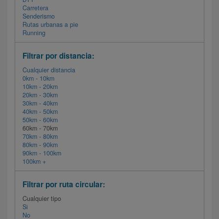
Carretera
Senderismo
Rutas urbanas a pie
Running
Filtrar por distancia:
Cualquier distancia
0km - 10km
10km - 20km
20km - 30km
30km - 40km
40km - 50km
50km - 60km
60km - 70km
70km - 80km
80km - 90km
90km - 100km
100km +
Filtrar por ruta circular:
Cualquier tipo
Si
No