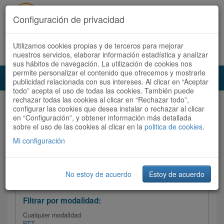
Configuración de privacidad
Utilizamos cookies propias y de terceros para mejorar
Español |
Català
Registrate ahora
Acceder
nuestros servicios, elaborar información estadística y analizar
sus hábitos de navegación. La utilización de cookies nos
permite personalizar el contenido que ofrecemos y mostrarle
Toggl
publicidad relacionada con sus intereses. Al clicar en “Aceptar
navig
todo” acepta el uso de todas las cookies. También puede
rechazar todas las cookies al clicar en “Rechazar todo”,
Audioruta
Todas las rutas
configurar las cookies que desea instalar o rechazar al clicar
en “Configuración”, y obtener información más detallada
sobre el uso de las cookies al clicar en la
Ordenar por: Más recientes /
politica de cookies
.
Todas las rutas
Dificultad
/
Valoración
Mi configuración
No estoy de acuerdo
Estoy de acuerdo
Filtrar las rutas
Filtrar por modalidad:
Cualquier modalidad
BTT