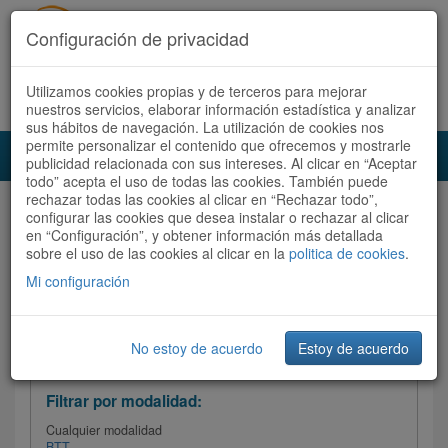
Configuración de privacidad
Utilizamos cookies propias y de terceros para mejorar
Español |
Català
Registrate ahora
Acceder
nuestros servicios, elaborar información estadística y analizar
sus hábitos de navegación. La utilización de cookies nos
permite personalizar el contenido que ofrecemos y mostrarle
Toggl
publicidad relacionada con sus intereses. Al clicar en “Aceptar
navig
todo” acepta el uso de todas las cookies. También puede
rechazar todas las cookies al clicar en “Rechazar todo”,
Audioruta
Todas las rutas
configurar las cookies que desea instalar o rechazar al clicar
en “Configuración”, y obtener información más detallada
sobre el uso de las cookies al clicar en la
Ordenar por: Más recientes /
politica de cookies
.
Todas las rutas
Dificultad
/
Valoración
Mi configuración
No estoy de acuerdo
Estoy de acuerdo
Filtrar las rutas
Filtrar por modalidad:
Cualquier modalidad
BTT