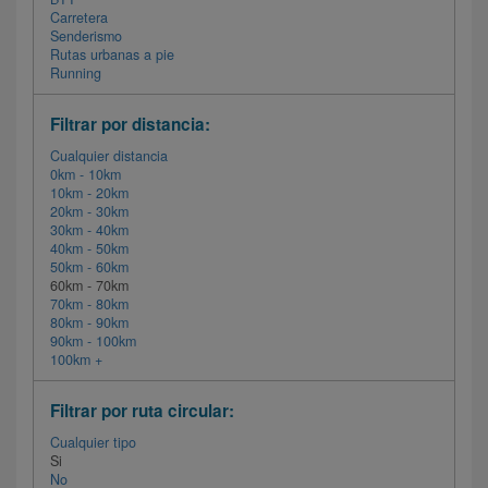
Carretera
Senderismo
Rutas urbanas a pie
Running
Filtrar por distancia:
Cualquier distancia
0km - 10km
10km - 20km
20km - 30km
30km - 40km
40km - 50km
50km - 60km
60km - 70km
70km - 80km
80km - 90km
90km - 100km
100km +
Filtrar por ruta circular:
Cualquier tipo
Si
No