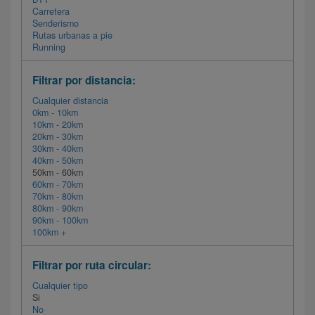
Carretera
Senderismo
Rutas urbanas a pie
Running
Filtrar por distancia:
Cualquier distancia
0km - 10km
10km - 20km
20km - 30km
30km - 40km
40km - 50km
50km - 60km
60km - 70km
70km - 80km
80km - 90km
90km - 100km
100km +
Filtrar por ruta circular:
Cualquier tipo
Si
No