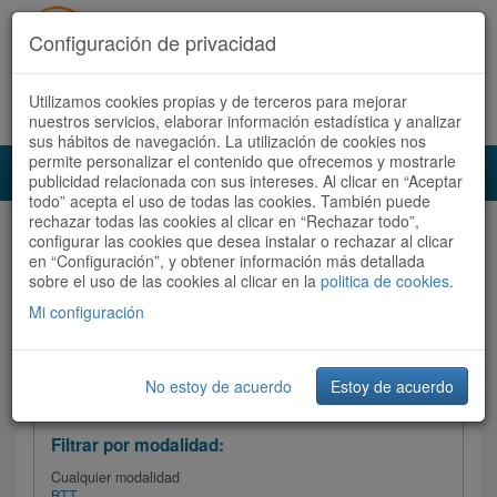
Configuración de privacidad
Utilizamos cookies propias y de terceros para mejorar
Español |
Català
Registrate ahora
Acceder
nuestros servicios, elaborar información estadística y analizar
sus hábitos de navegación. La utilización de cookies nos
permite personalizar el contenido que ofrecemos y mostrarle
Toggl
publicidad relacionada con sus intereses. Al clicar en “Aceptar
navig
todo” acepta el uso de todas las cookies. También puede
rechazar todas las cookies al clicar en “Rechazar todo”,
Audioruta
Todas las rutas
configurar las cookies que desea instalar o rechazar al clicar
en “Configuración”, y obtener información más detallada
sobre el uso de las cookies al clicar en la
Ordenar por: Más recientes /
politica de cookies
.
Todas las rutas
Dificultad
/
Valoración
Mi configuración
No estoy de acuerdo
Estoy de acuerdo
Filtrar las rutas
Filtrar por modalidad:
Cualquier modalidad
BTT