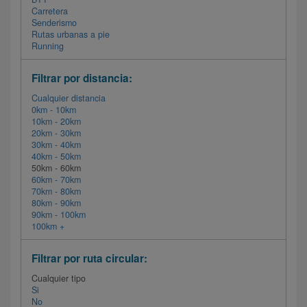
Carretera
Senderismo
Rutas urbanas a pie
Running
Filtrar por distancia:
Cualquier distancia
0km - 10km
10km - 20km
20km - 30km
30km - 40km
40km - 50km
50km - 60km
60km - 70km
70km - 80km
80km - 90km
90km - 100km
100km +
Filtrar por ruta circular:
Cualquier tipo
Si
No