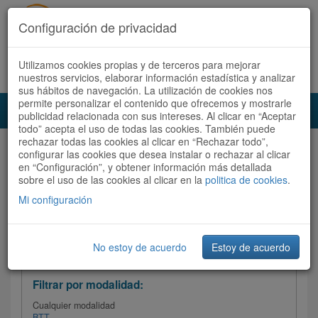
Configuración de privacidad
Utilizamos cookies propias y de terceros para mejorar
Español |
Català
Registrate ahora
Acceder
nuestros servicios, elaborar información estadística y analizar
sus hábitos de navegación. La utilización de cookies nos
permite personalizar el contenido que ofrecemos y mostrarle
Toggl
publicidad relacionada con sus intereses. Al clicar en “Aceptar
navig
todo” acepta el uso de todas las cookies. También puede
rechazar todas las cookies al clicar en “Rechazar todo”,
Audioruta
Todas las rutas
configurar las cookies que desea instalar o rechazar al clicar
en “Configuración”, y obtener información más detallada
sobre el uso de las cookies al clicar en la
Ordenar por: Más recientes /
politica de cookies
.
Todas las rutas
Dificultad
/
Valoración
Mi configuración
No estoy de acuerdo
Estoy de acuerdo
Filtrar las rutas
Filtrar por modalidad:
Cualquier modalidad
BTT